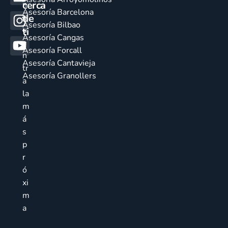
cerca
n
Asesoría Barcelona
de
c
Asesoría Bilbao
u
ti
Asesoría Cangas
e
Asesoría Forcall
n
Asesoría Cantavieja
tr
Asesoría Granollers
a
la
m
á
s
p
r
ó
xi
m
a