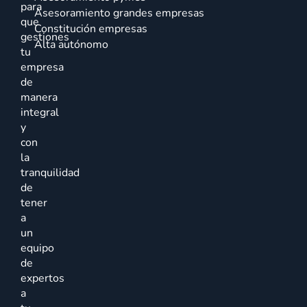
para
Asesoramiento grandes empresas
que
Constitución empresas
gestiones
Alta autónomo
tu
empresa
de
manera
integral
y
con
la
tranquilidad
de
tener
a
un
equipo
de
expertos
a