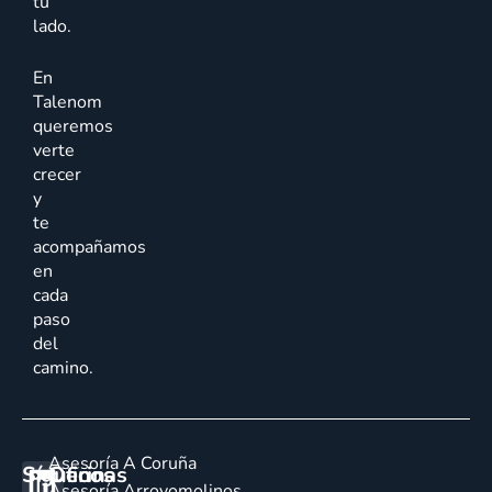
tu
lado.
En
Talenom
queremos
verte
crecer
y
te
acompañamos
en
cada
paso
del
camino.
Asesoría A Coruña
Síguenos
Oficinas
E
Asesoría Arroyomolinos