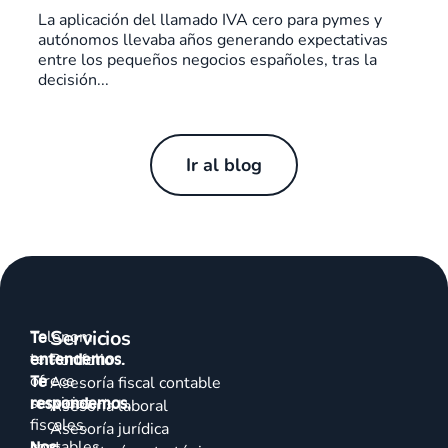
La aplicación del llamado IVA cero para pymes y
autónomos llevaba años generando expectativas
entre los pequeños negocios españoles, tras la
decisión...
Ir al blog
Servicios
Talenom
Te
te
entendemos.
Portfolio
ofrece
Te
Asesoría fiscal contable
servicios
respondemos.
Asesoría laboral
fiscales,
Asesoría jurídica
contables,
Nos