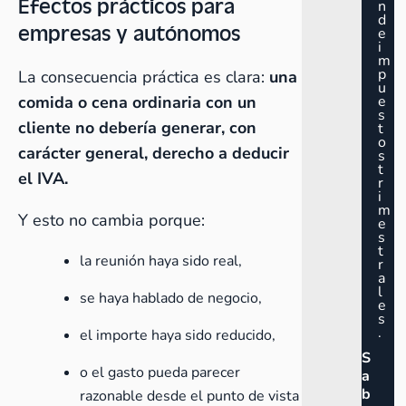
Efectos prácticos para
n
d
empresas y autónomos
e
i
m
p
La consecuencia práctica es clara:
una
u
comida o cena ordinaria con un
e
s
cliente no debería generar, con
t
o
carácter general, derecho a deducir
s
t
el IVA.
r
i
m
Y esto no cambia porque:
e
s
t
la reunión haya sido real,
r
a
l
se haya hablado de negocio,
e
s
.
el importe haya sido reducido,
S
o el gasto pueda parecer
a
b
razonable desde el punto de vista