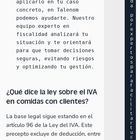
d
aplicarlo en tu caso 
a
concreto, en Talenom 
p
podemos ayudarte.
 Nuestro 
o
r
equipo experto en 
e
x
fiscalidad 
analizará tu 
p
situación y te orientará 
e
r
para que tomar decisiones 
t
o
seguras, evitando riesgos 
s
p
y optimizando tu gestión.
a
r
a
f
¿Qué dice la ley sobre el IVA
a
c
en comidas con clientes?
i
l
i
t
La base legal sigue estando en el
a
r
artículo 96 de la Ley del IVA. Este
t
u
precepto excluye de deducción, entre
c