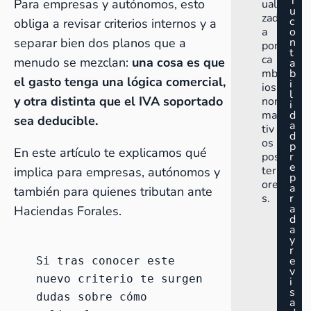
T
Para empresas y autónomos, esto
uali
u
zad
c
obliga a revisar criterios internos y a
a
o
separar bien dos planos que a
n
por
t
ca
menudo se mezclan:
una cosa es que
a
mb
b
el
gasto tenga una lógica comercial,
i
ios
l
y otra distinta que el IVA soportado
nor
i
ma
d
sea deducible.
a
tiv
d
os
p
En este artículo te explicamos qué
pos
r
e
teri
implica para empresas, autónomos y
p
ore
a
también para quienes tributan ante
s.
r
a
Haciendas Forales.
d
a
y
r
e
Si tras conocer este 
v
nuevo criterio te surgen 
i
s
dudas sobre cómo 
a