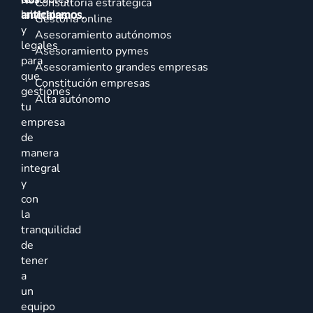
Consultoría estratégica
laborales
anticipamos.
Gestoría online
y
Asesoramiento autónomos
legales
Asesoramiento pymes
para
Asesoramiento grandes empresas
que
Constitución empresas
gestiones
Alta autónomo
tu
empresa
de
manera
integral
y
con
la
tranquilidad
de
tener
a
un
equipo