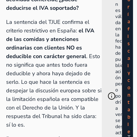
n
r
deducirse el IVA soportado?
es
í
váli
La sentencia del TJUE confirma el
a
da
en
f
criterio restrictivo en España:
el IVA
la
i
de las comidas y atenciones
fec
s
ha
ordinarias con clientes NO es
c
de
deducible con carácter general
. Esto
a
pu
no significa que antes todo fuera
blic
l
aci
deducible y ahora haya dejado de
y
ón
c
serlo. Lo que hace la sentencia es
per
o
o
despejar la discusión europea sobre si
n
po
la limitación española era compatible
drí
t
con el Derecho de la Unión. Y la
a
a
ver
respuesta del Tribunal ha sido clara:
b
se
sí lo es.
l
des
e
act