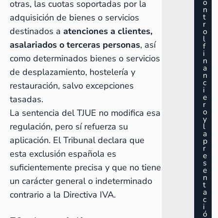
o
otras, las cuotas soportadas por la
n
adquisición de bienes o servicios
t
r
destinados a
atenciones a clientes,
o
l
asalariados o terceras personas
, así
f
i
como determinados bienes o servicios
n
a
de desplazamiento, hostelería y
n
c
restauración, salvo excepciones
i
e
tasadas.
r
o
La sentencia del TJUE no modifica esa
y
regulación, pero sí refuerza su
l
a
aplicación. El Tribunal declara que
p
r
esta exclusión española es
e
s
suficientemente precisa y que no tiene
e
n
un carácter general o indeterminado
t
a
contrario a la Directiva IVA.
c
i
ó