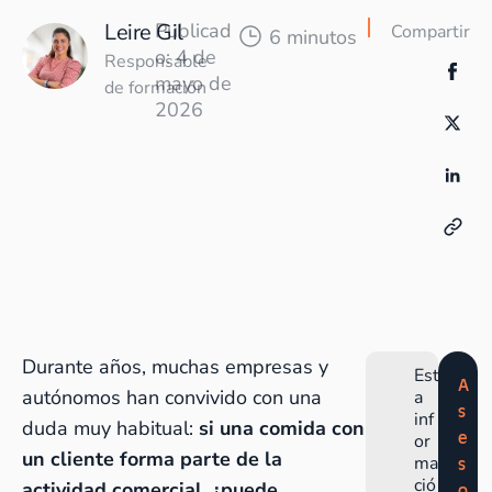
Leire Gil
Publicad
Compartir
6 minutos
o: 4 de
Responsable
mayo de
de formación
2026
Durante años, muchas empresas y
Est
A
autónomos han convivido con una
a
s
inf
duda muy habitual:
si una comida con
e
or
un cliente forma parte de la
ma
s
ció
actividad comercial, ¿puede
o