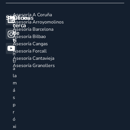
Asesoría A Coruña
Síguenos
Oficinas
E
Asesoría Arroyomolinos
cerca
n
Asesoría Barcelona
de
c
Asesoría Bilbao
u
ti
Asesoría Cangas
e
Asesoría Forcall
n
Asesoría Cantavieja
tr
Asesoría Granollers
a
la
m
á
s
p
r
ó
xi