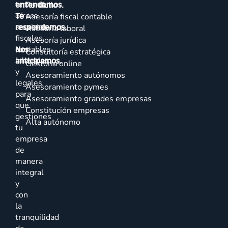
te
entendemos.
Portfolio
ofrece
Te
Asesoría fiscal contable
servicios
respondemos.
Asesoría laboral
fiscales,
Asesoría jurídica
contables,
Nos
Consultoría estratégica
laborales
anticipamos.
Gestoría online
y
Asesoramiento autónomos
legales
Asesoramiento pymes
para
Asesoramiento grandes empresas
que
Constitución empresas
gestiones
Alta autónomo
tu
empresa
de
manera
integral
y
con
la
tranquilidad