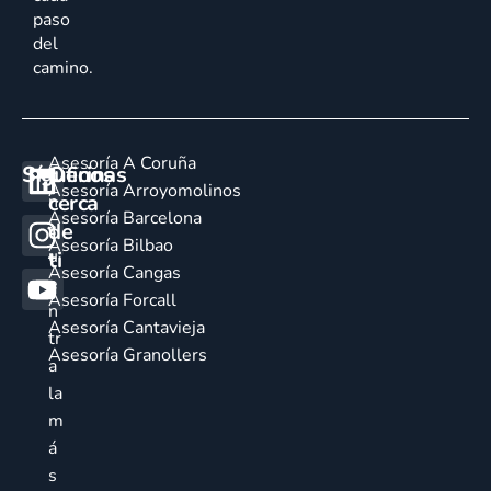
paso
del
camino.
Asesoría A Coruña
Síguenos
Oficinas
E
Asesoría Arroyomolinos
cerca
n
Asesoría Barcelona
de
c
Asesoría Bilbao
u
ti
Asesoría Cangas
e
Asesoría Forcall
n
Asesoría Cantavieja
tr
Asesoría Granollers
a
la
m
á
s