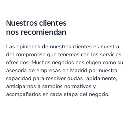
Referente en soluciones para aseguradoras y
sector salud en Madrid
Nuestros clientes
Garantizan rapidez, integración,
nos recomiendan
digitalización, cercanía y
profesionalidad. Nos ayudan cada
Las opiniones de nuestros clientes es nuestra
día, en todos los procesos.
del compromiso que tenemos con los servicios
ofrecidos. Muchos negocios nos eligen como su
Fatima Guillén,
asesoría de empresas en Madrid por nuestra
CEO de MCI Group
capacidad para resolver dudas rápidamente,
anticiparnos a cambios normativos y
acompañarlos en cada etapa del negocio.