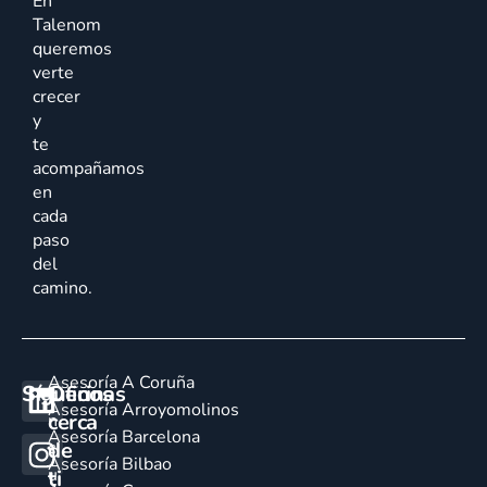
En
Talenom
queremos
verte
crecer
y
te
acompañamos
en
cada
paso
del
camino.
Asesoría A Coruña
Síguenos
Oficinas
E
Asesoría Arroyomolinos
cerca
n
Asesoría Barcelona
de
c
Asesoría Bilbao
u
ti