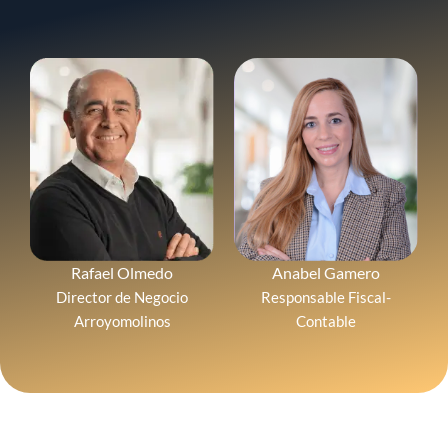
Rafael Olmedo
Anabel Gamero
Director de Negocio
Responsable Fiscal-
Arroyomolinos
Contable