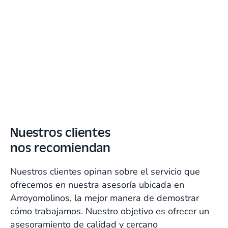
MCI Group confía en
Talenom para su gestión
Referente en soluciones para aseguradoras y
sector salud en Madrid
Nuestros clientes
Garantizan rapidez, integración,
nos recomiendan
digitalización, cercanía y
profesionalidad. Nos ayudan cada
Nuestros clientes opinan sobre el servicio que
día, en todos los procesos.
ofrecemos en nuestra asesoría ubicada en
Arroyomolinos, la mejor manera de demostrar
Fatima Guillén,
cómo trabajamos. Nuestro objetivo es ofrecer un
CEO de MCI Group
asesoramiento de calidad y cercano