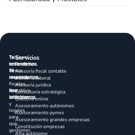
Servicios
Talenom
Te
te
entendemos.
Portfolio
ofrece
Te
Asesoría fiscal contable
servicios
respondemos.
Asesoría laboral
fiscales,
Asesoría jurídica
contables,
Nos
Consultoría estratégica
laborales
anticipamos.
Gestoría online
y
Asesoramiento autónomos
legales
Asesoramiento pymes
para
Asesoramiento grandes empresas
que
Constitución empresas
gestiones
Alta autónomo