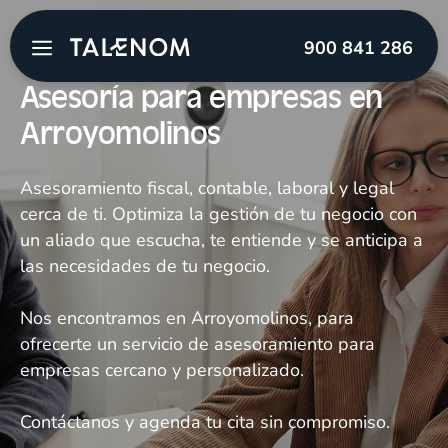
900 841 286
Asesoría para empresas en
Arroyomolinos
Asesoramiento fiscal, contable, laboral y legal
cerca de ti. Optimiza la gestión de tu negocio con
un aliado que escucha, te entiende y se anticipa a
las necesidades de tu negocio.
Nos encontramos en Arroyomolinos, para
ofrecerte un servicio de asesoramiento para
empresas cercano y personalizado.
Contáctanos y agenda tu cita sin compromiso.