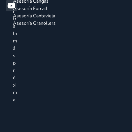
Asesoría Cangas
e
Asesoría Forcall
n
Asesoría Cantavieja
tr
Asesoría Granollers
a
la
m
á
s
p
r
ó
xi
m
a