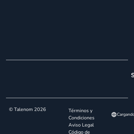
S
© Talenom 2026
Términos y
Cargand
Condiciones
Aviso Legal
Código de