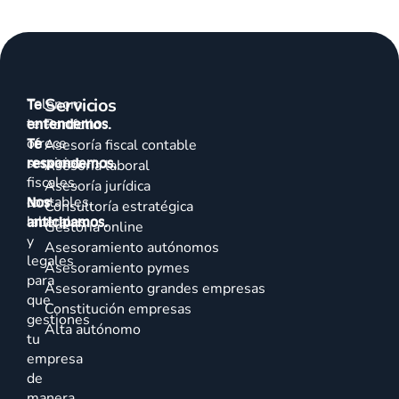
Servicios
Talenom
Te
te
entendemos.
Portfolio
ofrece
Te
Asesoría fiscal contable
servicios
respondemos.
Asesoría laboral
fiscales,
Asesoría jurídica
contables,
Nos
Consultoría estratégica
laborales
anticipamos.
Gestoría online
y
Asesoramiento autónomos
legales
Asesoramiento pymes
para
Asesoramiento grandes empresas
que
Constitución empresas
gestiones
Alta autónomo
tu
empresa
de
manera