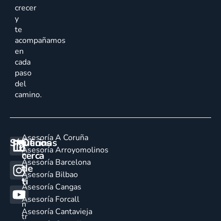
crecer
y
te
acompañamos
en
cada
paso
del
camino.
Asesoría A Coruña
Síguenos
Oficinas
E
Asesoría Arroyomolinos
cerca
n
Asesoría Barcelona
de
c
Asesoría Bilbao
u
ti
Asesoría Cangas
e
Asesoría Forcall
n
Asesoría Cantavieja
tr