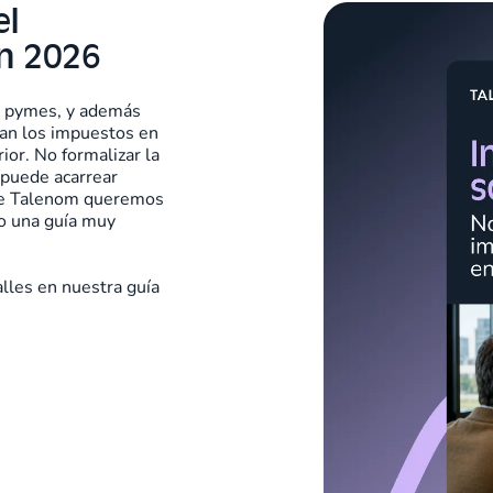
el
en 2026
ra pymes, y además
tan los impuestos en
ior. No formalizar la
 puede acarrear
de Talenom queremos
o una guía muy
lles en nuestra guía