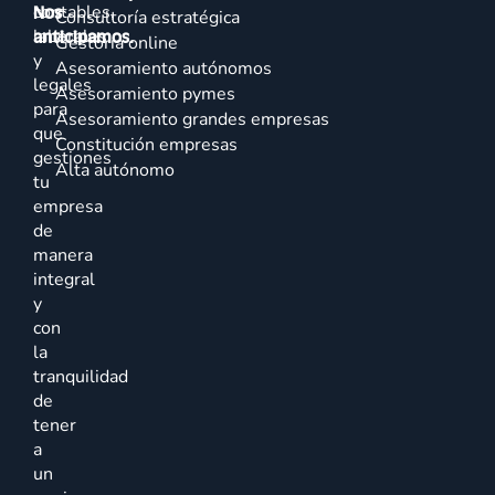
contables,
Nos
Consultoría estratégica
laborales
anticipamos.
Gestoría online
y
Asesoramiento autónomos
legales
Asesoramiento pymes
para
Asesoramiento grandes empresas
que
Constitución empresas
gestiones
Alta autónomo
tu
empresa
de
manera
integral
y
con
la
tranquilidad
de
tener
a
un