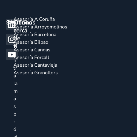
Asesoría A Coruña
Síguenos
Oficinas
E
Asesoría Arroyomolinos
cerca
n
Asesoría Barcelona
de
c
Asesoría Bilbao
u
ti
Asesoría Cangas
e
Asesoría Forcall
n
Asesoría Cantavieja
tr
Asesoría Granollers
a
la
m
á
s
p
r
ó
xi