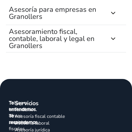
Asesoría para empresas en
Granollers
Asesoramiento fiscal,
contable, laboral y legal en
Granollers
Servicios
Talenom
Te
te
entendemos.
Portfolio
ofrece
Te
Asesoría fiscal contable
servicios
respondemos.
Asesoría laboral
fiscales,
Asesoría jurídica