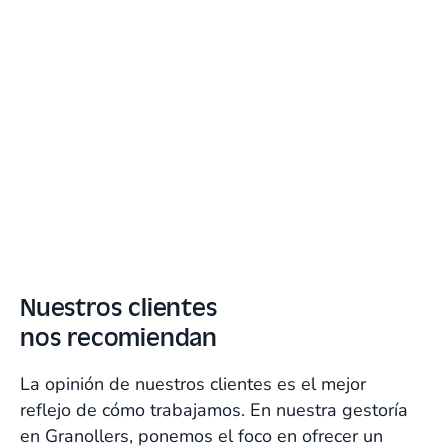
Middö Reformas confía en
Talenom para su gestión
Referentes en reformas integrales en Granollers
Nuestros clientes
“Talenom nos permite centrarnos
nos recomiendan
en nuestro negocio sabiendo que
la gestión y el asesoramiento
contínuo están cubiertos.”
La opinión de nuestros clientes es el mejor
reflejo de cómo trabajamos. En nuestra gestoría
Ramón Sánchez
en Granollers, ponemos el foco en ofrecer un