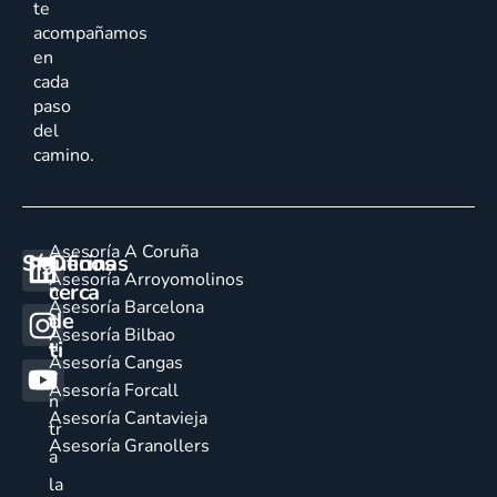
te
acompañamos
en
cada
paso
del
camino.
Asesoría A Coruña
Síguenos
Oficinas
E
Asesoría Arroyomolinos
cerca
n
Asesoría Barcelona
de
c
Asesoría Bilbao
u
ti
Asesoría Cangas
e
Asesoría Forcall
n
Asesoría Cantavieja
tr
Asesoría Granollers
a
la