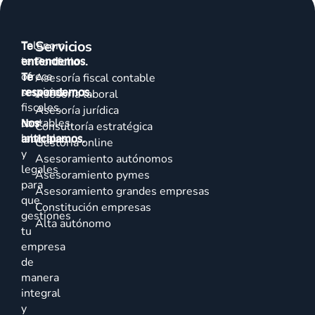
Servicios
Talenom
Te
te
entendemos.
Portfolio
ofrece
Te
Asesoría fiscal contable
servicios
respondemos.
Asesoría laboral
fiscales,
Asesoría jurídica
contables,
Nos
Consultoría estratégica
laborales
anticipamos.
Gestoría online
y
Asesoramiento autónomos
legales
Asesoramiento pymes
para
Asesoramiento grandes empresas
que
Constitución empresas
gestiones
Alta autónomo
tu
empresa
de
manera
integral
y