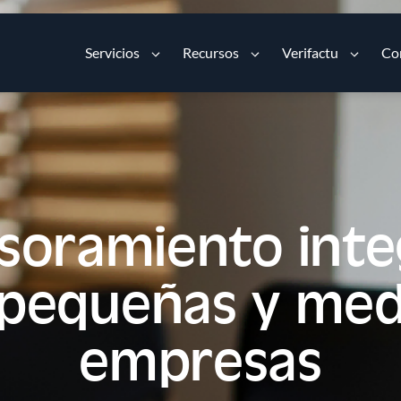
Servicios
Recursos
Verifactu
Co
soramiento inte
 pequeñas y med
empresas