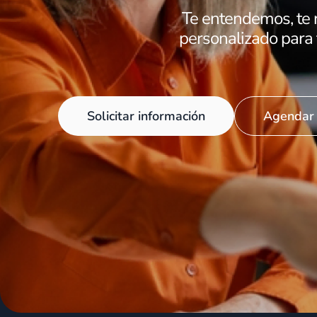
Te entendemos, te 
personalizado para
Solicitar información
Agendar 