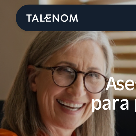
Ase
para