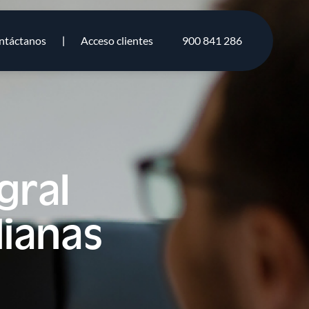
ntáctanos
Acceso clientes
900 841 286
gral
ianas