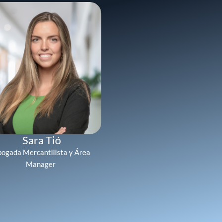
Sara Tió
ogada Mercantilista y Área
Manager