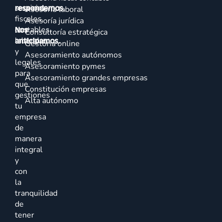
servicios
respondemos.
Asesoría laboral
fiscales,
Asesoría jurídica
contables,
Nos
Consultoría estratégica
laborales
anticipamos.
Gestoría online
y
Asesoramiento autónomos
legales
Asesoramiento pymes
para
Asesoramiento grandes empresas
que
Constitución empresas
gestiones
Alta autónomo
tu
empresa
de
manera
integral
y
con
la
tranquilidad
de
tener