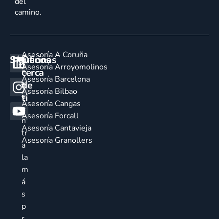
del
camino.
Asesoría A Coruña
Síguenos
Oficinas
E
Asesoría Arroyomolinos
cerca
n
Asesoría Barcelona
de
c
Asesoría Bilbao
u
ti
Asesoría Cangas
e
Asesoría Forcall
n
Asesoría Cantavieja
tr
Asesoría Granollers
a
la
m
á
s
p
r