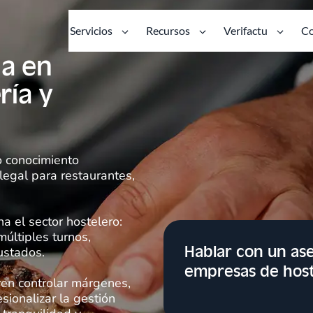
Servicios
Recursos
Verifactu
Co
da en
ría y
o conocimiento
 legal para restaurantes,
 el sector hostelero:
múltiples turnos,
Hablar con un ase
ustados.
empresas de host
ren controlar márgenes,
esionalizar la gestión