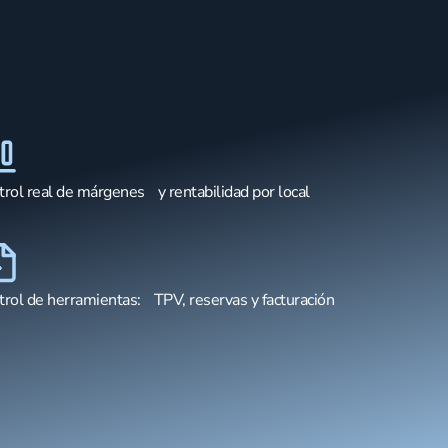
trol real de márgenes y rentabilidad por local
trol de herramientas: TPV, reservas y facturación