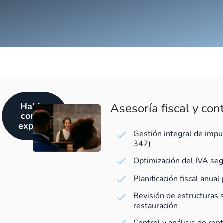
Hablar
Asesoría fiscal y con
con un
experto
Gestión integral de imp
347)
Optimización del IVA seg
Planificación fiscal anua
Revisión de estructuras 
restauración
Control y análisis de ren