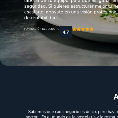
laboral de su equipo, para que así ganar en
seguridad. Si quieres estructurar mejor tu n
escalarlo, apóyate en una visión profesional
de rentabilidad.
PUNTUACIÓN DEL USUARIO
4,7
A
Sabemos que cada negocio es único, pero hay p
sector. En el mundo de la hostelería y la resta