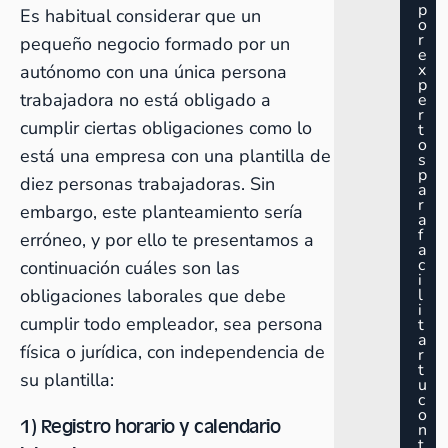
p
Es habitual considerar que un
o
r
pequeño negocio formado por un
e
x
autónomo con una única persona
p
trabajadora no está obligado a
e
r
cumplir ciertas obligaciones como lo
t
o
está una empresa con una plantilla de
s
p
diez personas trabajadoras. Sin
a
r
embargo, este planteamiento sería
a
f
erróneo, y por ello te presentamos a
a
c
continuación cuáles son las
i
obligaciones laborales que debe
l
i
cumplir todo empleador, sea persona
t
a
física o jurídica, con independencia de
r
t
su plantilla:
u
c
o
1) Registro horario y calendario
n
t