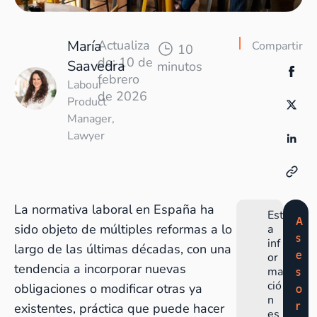
María
Actualiza
Compartir
10
do: 10 de
Saavedra
minutos
febrero
Labour
de 2026
Product
Manager,
Lawyer
La normativa laboral en España ha
Est
A
sido objeto de múltiples reformas a lo
a
s
inf
largo de las últimas décadas, con una
e
or
tendencia a incorporar nuevas
ma
s
ció
obligaciones o modificar otras ya
o
n
r
existentes, práctica que puede hacer
es