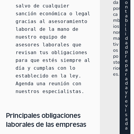
da
o
salvo de cualquier 
n
por
t
sanción económica o legal 
ca
a
mb
b
gracias al 
asesoramiento 
i
ios
l
laboral
 de la mano de 
nor
i
nuestro 
equipo de 
ma
d
a
tiv
asesores laborales
 que 
d
os
p
revisan tus obligaciones 
po
r
para que estés siempre al 
e
ste
p
rior
día y cumplas con lo 
a
es.
r
establecido en la ley. 
a
d
Agenda una reunión con 
a
nuestros especialistas
.
y
r
e
v
i
Principales obligaciones
s
a
laborales de las empresas
d
a