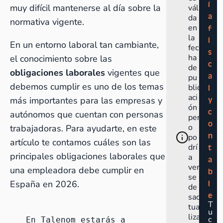
í
muy difícil mantenerse al día sobre la
váli
a
da
normativa vigente.
en
f
la
i
En un entorno laboral tan cambiante,
fec
s
ha
el conocimiento sobre las
c
de
obligaciones laborales
vigentes que
a
pu
debemos cumplir es uno de los temas
blic
l
aci
más importantes para las empresas y
y
ón
c
autónomos que cuentan con personas
per
o
o
trabajadoras. Para ayudarte, en este
n
po
artículo te contamos cuáles son las
drí
t
principales obligaciones laborales que
a
a
ver
una empleadora debe cumplir en
b
se
España en 2026.
l
de
e
sac
T
tua
u
liza
c
En Talenom estarás a 