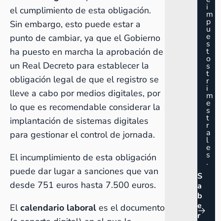
i
el cumplimiento de esta obligación.
m
p
Sin embargo, esto puede estar a
u
e
punto de cambiar, ya que el Gobierno
s
ha puesto en marcha la aprobación de
t
o
un Real Decreto para establecer la
s
t
obligación legal de que el registro se
r
i
lleve a cabo por medios digitales, por
m
e
lo que es recomendable considerar la
s
t
implantación de sistemas digitales
r
a
para gestionar el control de jornada.
l
e
s
El incumplimiento de esta obligación
.
puede dar lugar a sanciones que van
S
desde 751 euros hasta 7.500 euros.
a
b
e
El
calendario laboral
es el documento
r