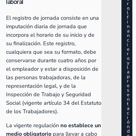
laboral
r
o
l
f
El registro de jornada consiste en una
i
imputación diaria de jornada que
n
a
incorpora el horario de su inicio y de
n
c
su finalización. Este registro,
i
e
cualquiera que sea su formato, debe
r
o
conservarse durante cuatro años por
y
l
el empleador y estar a disposición de
a
p
las personas trabajadoras, de la
r
representación legal, y de la
e
s
Inspección de Trabajo y Seguridad
e
n
Social (vigente artículo 34 del Estatuto
t
a
de los Trabajadores).
c
i
ó
La vigente regulación
no establece un
n
d
medio obligatorio
para llevar a cabo
e