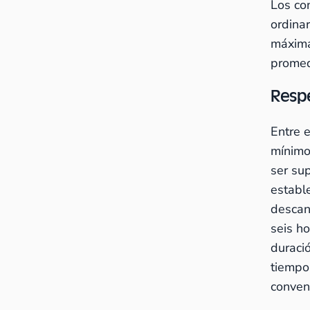
Los con
ordinar
máxima
promed
Resp
Entre 
mínimo
ser sup
establ
descan
seis h
duraci
tiempo
conveni