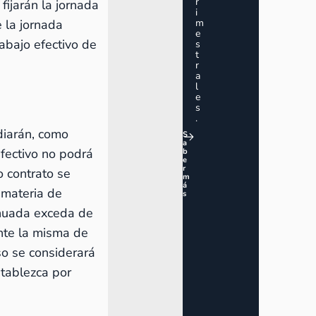
r
fijarán la jornada
i
m
e la jornada
e
abajo efectivo de
s
t
r
a
l
e
s
.
diarán, como
S
a
efectivo no podrá
b
e
r
o contrato se
m
á
 materia de
s
inuada exceda de
nte la misma de
so se considerará
stablezca por