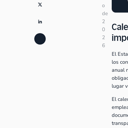
o
de
2
Cale
0
imp
2
6
El Esta
los con
anual 
obliga
lugar v
El cale
emplea
documen
transp