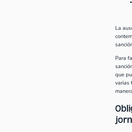
La aus
contem
sanció
Para fa
sanció
que pu
varias
manera
Obl
jor