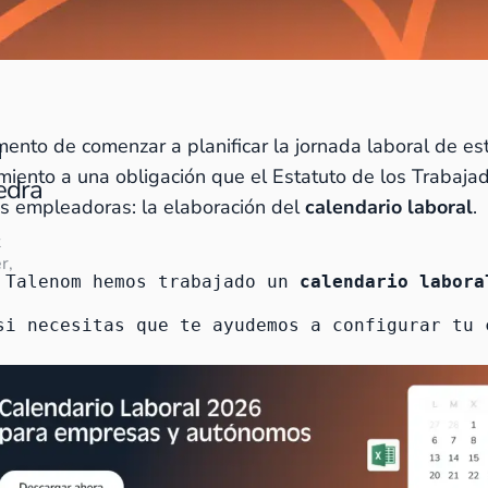
ento de comenzar a planificar la jornada laboral de es
a
miento a una obligación que el Estatuto de los Trabaja
edra
as empleadoras: la elaboración del
calendario laboral
.
t
r,
 Talenom hemos trabajado un 
calendario labora
si necesitas que te ayudemos a configurar tu 