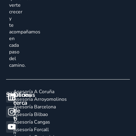
verte
crecer
y
te
acompañamos
en
cada
paso
del
camino.
Asesoría A Coruña
Síguenos
Oficinas
E
Asesoría Arroyomolinos
cerca
n
Asesoría Barcelona
de
c
Asesoría Bilbao
u
ti
Asesoría Cangas
e
Asesoría Forcall
n