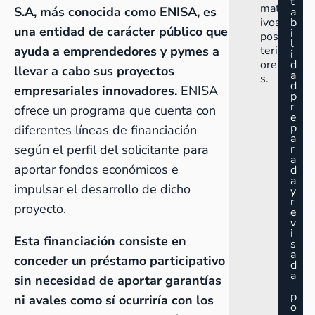
t
mat
S.A, más conocida como ENISA, es
a
ivos
b
una entidad de carácter público que
i
pos
l
ayuda a emprendedores y pymes a
teri
i
ore
d
llevar a cabo sus proyectos
a
s.
d
empresariales innovadores.
ENISA
p
r
ofrece un programa que cuenta con
e
p
diferentes líneas de financiación
a
según el perfil del solicitante para
r
a
aportar fondos económicos e
d
a
impulsar el desarrollo de dicho
y
r
proyecto.
e
v
i
Esta financiación consiste en
s
a
conceder un préstamo participativo
d
a
sin necesidad de aportar garantías
p
ni avales como sí ocurriría con los
o