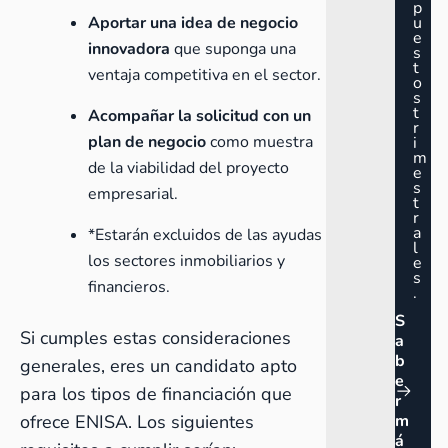
p
Aportar una idea de negocio
u
e
innovadora
que suponga una
s
t
ventaja competitiva en el sector.
o
s
t
Acompañar la solicitud con un
r
plan de negocio
como muestra
i
m
de la viabilidad del proyecto
e
s
empresarial.
t
r
a
*Estarán excluidos de las ayudas
l
los sectores inmobiliarios y
e
s
financieros.
.
S
Si cumples estas consideraciones
a
b
generales, eres un candidato apto
e
para los tipos de financiación que
r
ofrece ENISA. Los siguientes
m
á