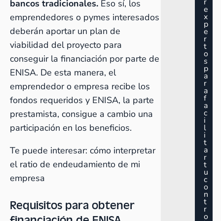
r
bancos tradicionales.
Eso sí, los
e
emprendedores o pymes interesados
x
p
deberán aportar un plan de
e
r
viabilidad del proyecto para
t
o
conseguir la financiación por parte de
s
p
ENISA. De esta manera, el
a
r
emprendedor o empresa recibe los
a
f
fondos requeridos y ENISA, la parte
a
c
prestamista, consigue a cambio una
i
participación en los beneficios.
l
i
t
Te puede interesar:
cómo interpretar
a
r
el ratio de endeudamiento de mi
t
u
empresa
c
o
n
t
Requisitos para obtener
r
o
financiación de ENISA