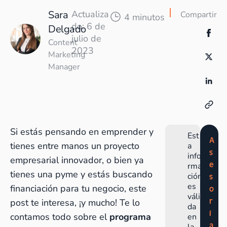
Sara
Actualiza
Compartir
4 minutos
do: 6 de
Delgado
julio de
Content
2023
Marketing
Manager
Si estás pensando en emprender y
Est
A
tienes entre manos un proyecto
a
s
info
empresarial innovador, o bien ya
e
rma
tienes una pyme y estás buscando
ción
s
es
financiación para tu negocio, este
o
váli
r
post te interesa, ¡y mucho! Te lo
da
í
contamos todo sobre el
programa
en
a