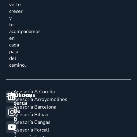
verte
crecer
y
te
acompañamos
en
cada
paso
del
camino.
Asesoría A Coruña
Síguenos
Oficinas
E
Asesoría Arroyomolinos
cerca
n
Asesoría Barcelona
de
c
Asesoría Bilbao
u
ti
Asesoría Cangas
e
Asesoría Forcall
n