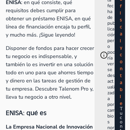
la
ENISA
: en qué consiste, qué
fec
f
requisitos debes cumplir para
ha
i
de
obtener un préstamo ENISA, en qué
s
pub
línea de financiación encaja tu perfil,
c
lica
a
y mucho más. ¡Sigue leyendo!
ción
per
l
o
Disponer de fondos para hacer crecer
y
pod
c
tu negocio es indispensable, y
ría
o
ver
también lo es invertir en una solución
n
se
todo en uno para que ahorres tiempo
des
t
y dinero en las tareas de gestión de
act
a
uali
tu empresa.
Descubre Talenom Pro
y,
b
zad
lleva tu negocio a otro nivel.
l
a
e
por
T
cam
ENISA: qué es
u
bio
c
s
o
n
La Empresa Nacional de Innovación
nor