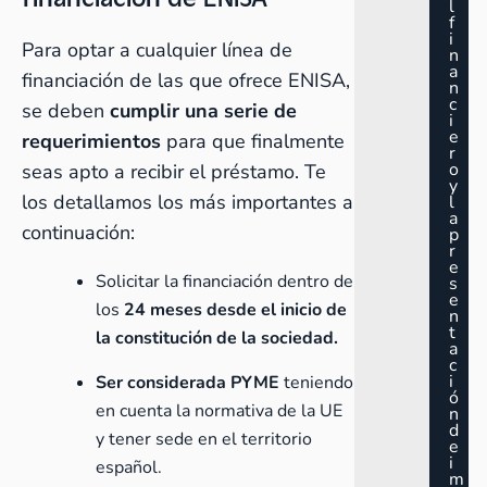
l
f
i
Para optar a cualquier línea de
n
a
financiación de las que ofrece ENISA,
n
c
se deben
cumplir una serie de
i
e
requerimientos
para que finalmente
r
o
seas apto a recibir el préstamo. Te
y
los detallamos los más importantes a
l
a
continuación:
p
r
e
Solicitar la financiación dentro de
s
e
los
24 meses desde el inicio de
n
t
la constitución de la sociedad.
a
c
i
Ser considerada PYME
teniendo
ó
en cuenta la normativa de la UE
n
d
y tener sede en el territorio
e
i
español.
m