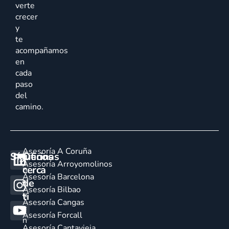
verte
crecer
y
te
acompañamos
en
cada
paso
del
camino.
Asesoría A Coruña
Síguenos
Oficinas
E
Asesoría Arroyomolinos
cerca
n
Asesoría Barcelona
de
c
Asesoría Bilbao
u
ti
Asesoría Cangas
e
Asesoría Forcall
n
Asesoría Cantavieja