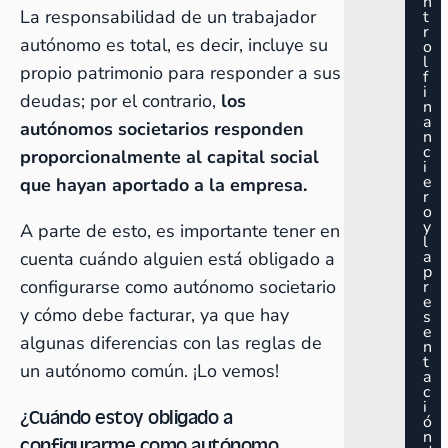
n
La responsabilidad de un trabajador
t
r
autónomo es total, es decir, incluye su
o
l
propio patrimonio para responder a sus
f
i
deudas; por el contrario,
los
n
a
autónomos societarios responden
n
c
proporcionalmente al capital social
i
e
que hayan aportado a la empresa.
r
o
y
A parte de esto, es importante tener en
l
a
cuenta cuándo alguien está obligado a
p
configurarse como autónomo societario
r
e
y cómo debe facturar, ya que hay
s
e
algunas diferencias con las reglas de
n
t
un autónomo común. ¡Lo vemos!
a
c
i
¿Cuándo estoy obligado a
ó
n
configurarme como autónomo