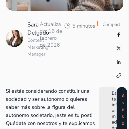
Sara
Actualiza
Compartir
5 minutos
do: 16 de
Delgado
febrero
Content
de 2026
Marketing
Manager
Si estás considerando constituir una
Es
A
sociedad y ser autónomo o quieres
ta
s
inf
saber más sobre la figura del
e
or
autónomo societario, ¡este es tu post!
m
s
aci
Quédate con nosotros y te explicamos
o
ón