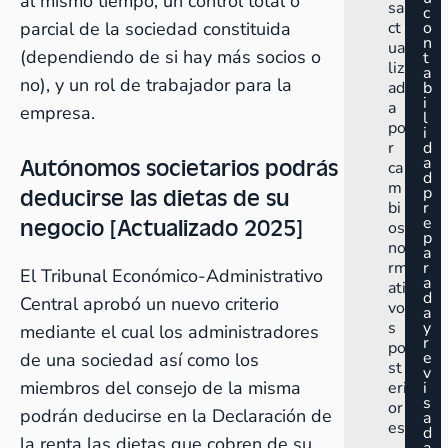
al mismo tiempo, un control total o
sa
c
parcial de la sociedad constituida
ct
o
n
ua
(dependiendo de si hay más socios o
t
liz
a
no), y un rol de trabajador para la
ad
b
i
a
empresa.
l
po
i
r
d
Autónomos societarios podrás
a
ca
d
m
deducirse las dietas de su
p
bi
r
negocio [Actualizado 2025]
e
os
p
no
a
rm
r
El Tribunal Económico-Administrativo
a
ati
d
Central aprobó un nuevo criterio
vo
a
s
y
mediante el cual los administradores
r
po
e
de una sociedad así como los
st
v
miembros del consejo de la misma
eri
i
s
or
podrán deducirse en la Declaración de
a
es.
d
la renta las dietas que cobren de su