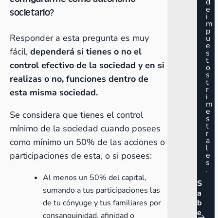
d
e
societario?
i
m
p
Responder a esta pregunta es muy
u
e
fácil,
dependerá si tienes o no el
s
t
control efectivo de la sociedad y en si
o
s
realizas o no, funciones dentro de
t
r
esta misma sociedad.
i
m
e
Se considera que tienes el control
s
t
mínimo de la sociedad cuando posees
r
a
como mínimo un 50% de las acciones o
l
participaciones de esta, o si posees:
e
s
.
Al menos un 50% del capital,
S
sumando a tus participaciones las
a
de tu cónyuge y tus familiares por
b
e
consanguinidad, afinidad o