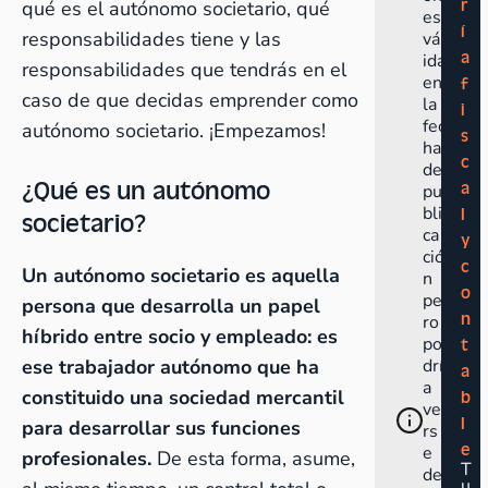
r
qué es el autónomo societario, qué
es
í
responsabilidades tiene y las
vál
a
ida
responsabilidades que tendrás en el
en
f
caso de que decidas emprender como
la
i
fec
autónomo societario. ¡Empezamos!
s
ha
c
de
¿Qué es un autónomo
a
pu
bli
l
societario?
ca
y
ció
c
Un autónomo societario es aquella
n
o
pe
persona que desarrolla un papel
n
ro
híbrido entre socio y empleado: es
po
t
ese trabajador autónomo que ha
drí
a
a
constituido una sociedad mercantil
b
ve
l
para desarrollar sus funciones
rs
e
e
profesionales.
De esta forma, asume,
T
de
u