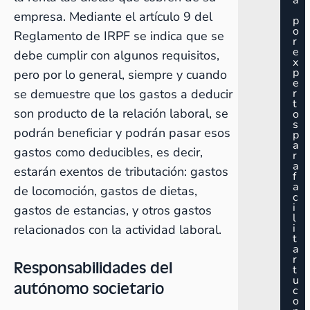
a
empresa. Mediante el artículo 9 del
p
o
Reglamento de IRPF se indica que se
r
e
debe cumplir con algunos requisitos,
x
p
pero por lo general, siempre y cuando
e
se demuestre que los gastos a deducir
r
t
son producto de la relación laboral, se
o
s
podrán beneficiar y podrán pasar esos
p
a
gastos como deducibles, es decir,
r
a
estarán exentos de tributación: gastos
f
a
de locomoción, gastos de dietas,
c
i
gastos de estancias, y otros gastos
l
i
relacionados con la actividad laboral.
t
a
r
Responsabilidades del
t
u
autónomo societario
c
o