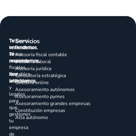
Servicios
Talenom
Te
te
entendemos.
Portfolio
ofrece
Te
Asesoría fiscal contable
servicios
respondemos.
Asesoría laboral
fiscales,
Asesoría jurídica
contables,
Nos
Consultoría estratégica
laborales
anticipamos.
Gestoría online
y
Asesoramiento autónomos
legales
Asesoramiento pymes
para
Asesoramiento grandes empresas
que
Constitución empresas
gestiones
Alta autónomo
tu
empresa
de