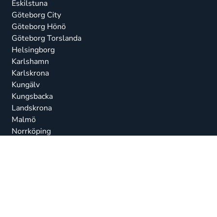
Eskilstuna
Göteborg City
Göteborg Hönö
Göteborg Torslanda
Helsingborg
Karlshamn
Karlskrona
Kungälv
Kungsbacka
Landskrona
Malmö
Norrköping
Norrtälje
Nyköping
Ronneby
Simrishamn
Stenungsund
Stockholm City
Stockholm Haninge