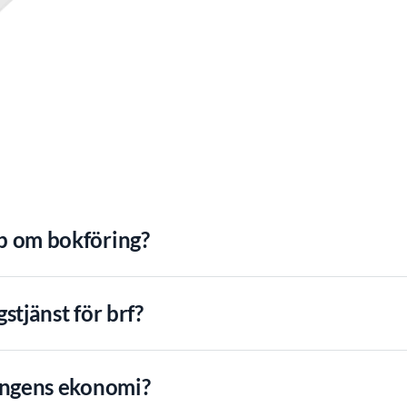
p om bokföring?
stjänst för brf?
ningens ekonomi?