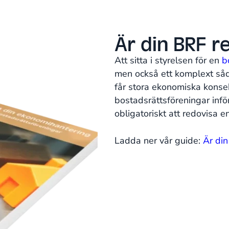
Är din BRF r
Att sitta i styrelsen för en
b
men också ett komplext såda
får stora ekonomiska konsek
bostadsrättsföreningar inför
obligatoriskt att redovisa e
Ladda ner vår guide:
Är din