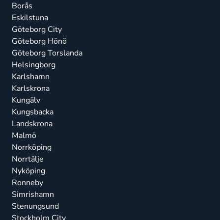
Borås
Eskilstuna
Göteborg City
Göteborg Hönö
Göteborg Torslanda
Helsingborg
Karlshamn
Karlskrona
Kungälv
Kungsbacka
Landskrona
Malmö
Norrköping
Norrtälje
Nyköping
Ronneby
Simrishamn
Stenungsund
Stockholm City