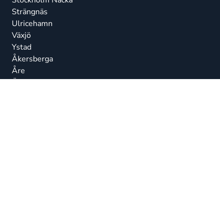
Stockholm Nacka
Strängnäs
Ulricehamn
Växjö
Ystad
Åkersberga
Åre
Östersund
© Talenom 2026
Alla rättigheter förbehållna.
Etiska riktlinjer
Integritetspolicy
Beskrivning av behandlingsåtgärder
Visselblåsning