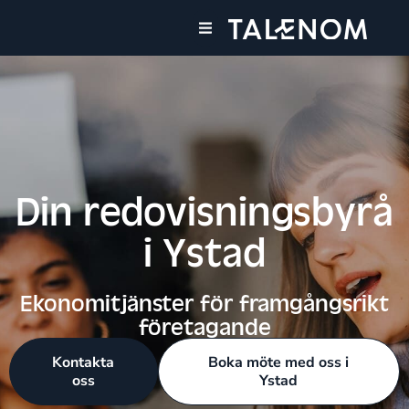
Våra tjänster
Din redovisningsbyrå
i Ystad
Ekonomitjänster för framgångsrikt
företagande
Kontakta
Boka möte med oss i
oss
Ystad