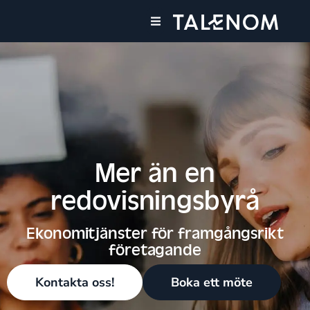
Våra tjänster
Våra kontor
Mer än en
redovisningsbyrå
Ekonomitjänster för framgångsrikt
företagande
Kontakta oss!
Boka ett möte