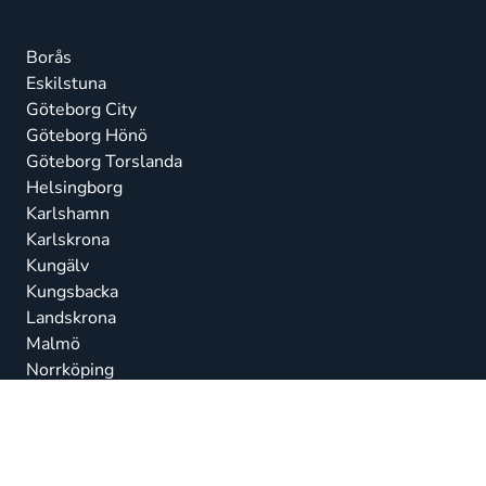
Borås
Eskilstuna
Göteborg City
Göteborg Hönö
Göteborg Torslanda
Helsingborg
Karlshamn
Karlskrona
Kungälv
Kungsbacka
Landskrona
Malmö
Norrköping
Norrtälje
Nyköping
Ronneby
Simrishamn