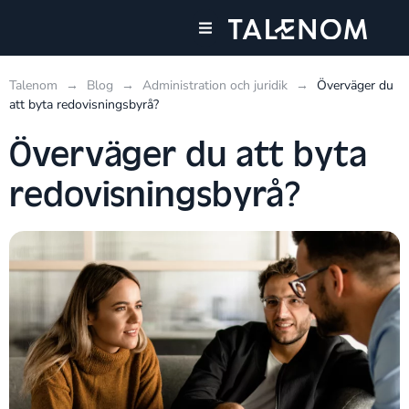
Våra tjänster
Talenom
→
Blog
→
Administration och juridik
→
Överväger du
att byta redovisningsbyrå?
Överväger du att byta
redovisningsbyrå?