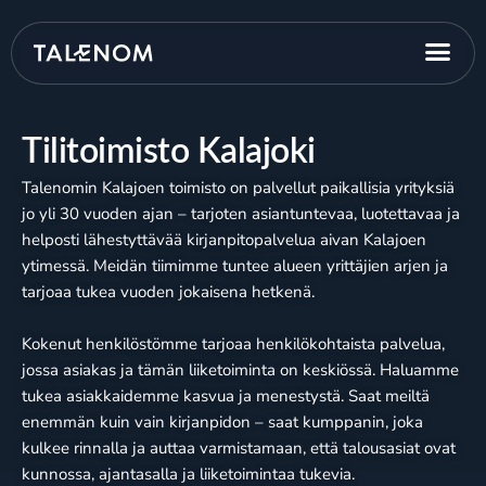
Tilitoimisto Kalajoki
Talenomin Kalajoen toimisto on palvellut paikallisia yrityksiä
jo yli 30 vuoden ajan – tarjoten asiantuntevaa, luotettavaa ja
helposti lähestyttävää kirjanpitopalvelua aivan Kalajoen
ytimessä. Meidän tiimimme tuntee alueen yrittäjien arjen ja
tarjoaa tukea vuoden jokaisena hetkenä.
Kokenut henkilöstömme tarjoaa henkilökohtaista palvelua,
jossa asiakas ja tämän liiketoiminta on keskiössä. Haluamme
tukea asiakkaidemme kasvua ja menestystä. Saat meiltä
enemmän kuin vain kirjanpidon – saat kumppanin, joka
kulkee rinnalla ja auttaa varmistamaan, että talousasiat ovat
kunnossa, ajantasalla ja liiketoimintaa tukevia.