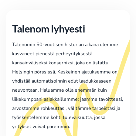
Talenom lyhyesti
Talenomin 50-vuotisen historian aikana olemme
kasvaneet pienestä perheyrityksestä
kansainväliseksi konserniksi, joka on listattu
Helsingin pörssissä. Keskeinen ajatuksemme on
yhdistää automatisoinnin edut laadukkaaseen
neuvontaan. Haluamme olla enemmän kuin
liikekumppani asiakkaillemme; jaamme tavoitteesi,
arvostamme rohkeuttasi, välitämme tarpeistasi ja
työskentelemme kohti tulevaisuutta, jossa
yritykset voivat paremmin.