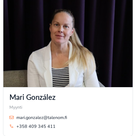
Mari González
Myynti
mari.gonzalez@talenom.fi
+358 409 345 411