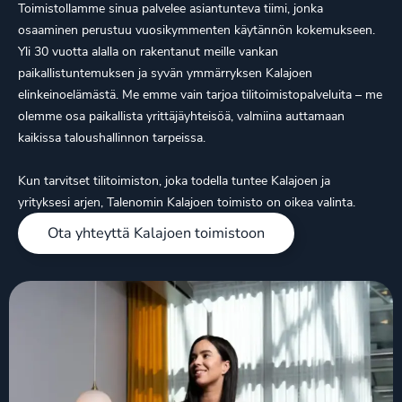
Toimistollamme sinua palvelee asiantunteva tiimi, jonka
osaaminen perustuu vuosikymmenten käytännön kokemukseen.
Yli 30 vuotta alalla on rakentanut meille vankan
paikallistuntemuksen ja syvän ymmärryksen Kalajoen
elinkeinoelämästä. Me emme vain tarjoa tilitoimistopalveluita – me
olemme osa paikallista yrittäjäyhteisöä, valmiina auttamaan
kaikissa taloushallinnon tarpeissa.
Kun tarvitset tilitoimiston, joka todella tuntee Kalajoen ja
yrityksesi arjen, Talenomin Kalajoen toimisto on oikea valinta.
Ota yhteyttä Kalajoen toimistoon