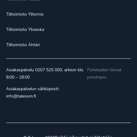
Tilitoimisto Ylitornio
Tilitoimisto Ylivieska
Tilitoimisto Ähtäri
Asiakaspalvelu
0207 525 000
, arkisin klo.
Puheluiden hinnat
8:00 – 18:00
pvm/mpm.
Asiakaspalvelun sähköposti:
info@talenom.fi