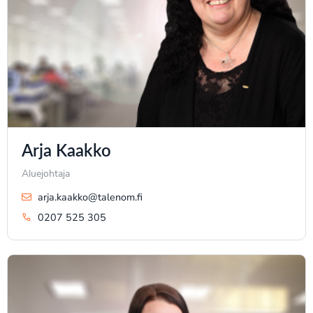
Arja Kaakko
Aluejohtaja
arja.kaakko@talenom.fi
0207 525 305