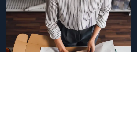
Toimialaratkaisut
Toimialasi tunteva asiantuntija hoitaa