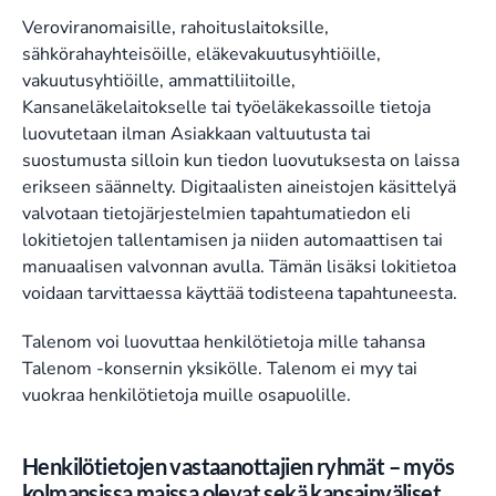
Veroviranomaisille, rahoituslaitoksille,
sähkörahayhteisöille, eläkevakuutusyhtiöille,
vakuutusyhtiöille, ammattiliitoille,
Kansaneläkelaitokselle tai työeläkekassoille tietoja
luovutetaan ilman Asiakkaan valtuutusta tai
suostumusta silloin kun tiedon luovutuksesta on laissa
erikseen säännelty. Digitaalisten aineistojen käsittelyä
valvotaan tietojärjestelmien tapahtumatiedon eli
lokitietojen tallentamisen ja niiden automaattisen tai
manuaalisen valvonnan avulla. Tämän lisäksi lokitietoa
voidaan tarvittaessa käyttää todisteena tapahtuneesta.
Talenom voi luovuttaa henkilötietoja mille tahansa
Talenom -konsernin yksikölle. Talenom ei myy tai
vuokraa henkilötietoja muille osapuolille.
Henkilötietojen vastaanottajien ryhmät – myös
kolmansissa maissa olevat sekä kansainväliset