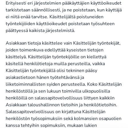
Erityisesti eri järjestelmien pääkäyttäjien käyttöoikeudet
tarkistetaan säännöllisesti, ja ne poistetaan, kun käyttäjä
ei niitä enää tarvitse. Käsittelijältä poistuneiden
työntekijöiden käyttöoikeudet poistetaan työsuhteen
päättyessä kaikista järjestelmistä.
Asiakkaan tietoja käsittelee vain Käsittelijän työntekijät,
joiden toimenkuva edellyttää kyseisten tietojen
käsittelyä. Käsittelijän työntekijöille on kiellettyä
käsitellä henkilötietoja muilla perusteilla, vaikka
Käsittelijän työntekijällä olisi tekninen pääsy
asiakastietoon hänen työtehtävänsä ja
liiketoiminnallisten syiden perusteella. Koko Käsittelijän
henkilöstöllä ja sen lukuun toimivilla ulkopuolisilla
henkilöillä on salassapitovelvollisuus liittyen kaikkiin
Asiakkaan taloushallinnon tietoihin ja henkilötietoihin.
Salassapitovelvollisuus on kirjattuna Käsittelijän
henkilöstön työsopimuksiin sekä kolmansien osapuolien
kanssa tehtyihin sopimuksiin, mukaan lukien