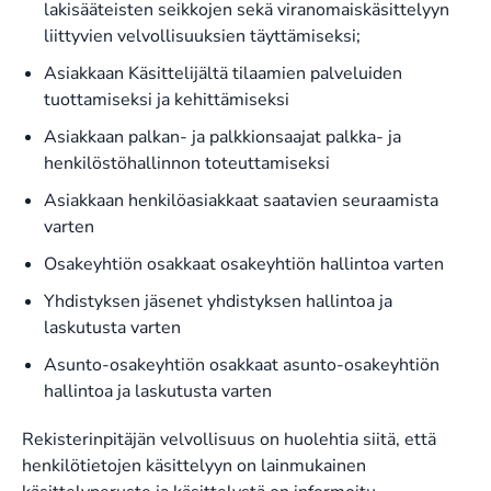
lakisääteisten seikkojen sekä viranomaiskäsittelyyn
liittyvien velvollisuuksien täyttämiseksi;
Asiakkaan Käsittelijältä tilaamien palveluiden
tuottamiseksi ja kehittämiseksi
Asiakkaan palkan- ja palkkionsaajat palkka- ja
henkilöstöhallinnon toteuttamiseksi
Asiakkaan henkilöasiakkaat saatavien seuraamista
varten
Osakeyhtiön osakkaat osakeyhtiön hallintoa varten
Yhdistyksen jäsenet yhdistyksen hallintoa ja
laskutusta varten
Asunto-osakeyhtiön osakkaat asunto-osakeyhtiön
hallintoa ja laskutusta varten
Rekisterinpitäjän velvollisuus on huolehtia siitä, että
henkilötietojen käsittelyyn on lainmukainen