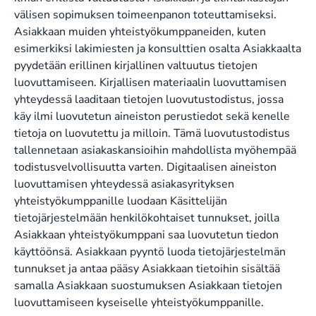
välisen sopimuksen toimeenpanon toteuttamiseksi.
Asiakkaan muiden yhteistyökumppaneiden, kuten
esimerkiksi lakimiesten ja konsulttien osalta Asiakkaalta
pyydetään erillinen kirjallinen valtuutus tietojen
luovuttamiseen. Kirjallisen materiaalin luovuttamisen
yhteydessä laaditaan tietojen luovutustodistus, jossa
käy ilmi luovutetun aineiston perustiedot sekä kenelle
tietoja on luovutettu ja milloin. Tämä luovutustodistus
tallennetaan asiakaskansioihin mahdollista myöhempää
todistusvelvollisuutta varten. Digitaalisen aineiston
luovuttamisen yhteydessä asiakasyrityksen
yhteistyökumppanille luodaan Käsittelijän
tietojärjestelmään henkilökohtaiset tunnukset, joilla
Asiakkaan yhteistyökumppani saa luovutetun tiedon
käyttöönsä. Asiakkaan pyyntö luoda tietojärjestelmän
tunnukset ja antaa pääsy Asiakkaan tietoihin sisältää
samalla Asiakkaan suostumuksen Asiakkaan tietojen
luovuttamiseen kyseiselle yhteistyökumppanille.