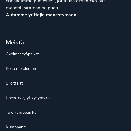
ennakoimme puolestasi, jotta päätöksenteko olisi
mahdollisimman helppoa.
Autamme yrittäjiä menestymään.
Meistä
Avoimet työpaikat
Keitä me olemme
Sijoittajat
Usein kysytyt kysymykset
Tule kumppaniksi
Kumppanit