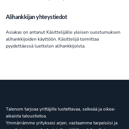
Alihankkijan yhteystiedot
Asiakas on antanut Käsittelijälle yleisen suostumuksen
alihankkijoiden käyttöön. Käsittelijä toimittaa
pyydettäessä luettelon alihankkijoista.
Talenom tarjoaa yrittäjille luotettavaa, selkeää ja oikea-
aikaista taloustietoa.
Ymmärrämme yrityksesi arjen, vastaamme tarpeisiisi ja