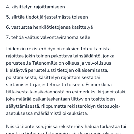
käsittelyn rajoittamiseen
siirtää tiedot järjestelmästä toiseen
vastustaa henkilötietojensa käsittelyä
tehdä valitus valvontaviranomaiselle
Joidenkin rekisteröidyn oikeuksien toteuttamista
rajoittaa jokin toinen pakottava lainsäädäntö, jonka
perusteella Talenomilla on oikeus ja velvollisuus
kieltäytyä perustellusti tietojen oikaisemisesta,
poistamisesta, käsittelyn rajoittamisesta tai
siirtämisestä järjestelmästä toiseen. Esimerkkinä
tällaisesta lainsäädännöstä on esimerkiksi kirjanpitolaki,
joka määrää palkanlaskentaan liittyvien tositteiden
säilyttämisestä, riippumatta rekisteröidyn tietosuoja-
asetuksessa määräämistä oikeuksista.
Niissä tilanteissa, joissa rekisteröity haluaa tarkastaa tai
muuttaa tietojaan Talenomin asiakkaan omistuksessa