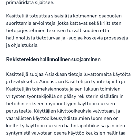
primääridata sijaitsee.
Käsittelijä toteuttaa sisäisiä ja kolmannen osapuolen
suorittamia arviointeja, jotka kattavat sekä kriittisten
tietojärjestelmien teknisen turvallisuuden että
hallinnollista tietoturvaa ja -suojaa koskevia prosesseja
ja ohjeistuksia.
Rekistereiden hallinnollinen suojaaminen
Käsittelijä suojaa Asiakkaan tietoja luvattomalta käytöltä
ja levitykseltä. Ainoastaan Käsittelijän työntekijöillä ja
Käsittelijän toimeksiannosta ja sen lukuun toimivien
yritysten työntekijöillä on pääsy rekisterin sisältämiin
tietoihin erikseen myönnettyjen käyttöoikeuksien
perusteella. Käyttäjien käyttöoikeuksia valvotaan, ja
vaarallisten käyttöoikeusyhdistelmien luominen on
kielletty käyttöoikeuksien hallintapolitiikassa ja niiden
syntymistä valvotaan osana käyttöoikeuksien hallintaa.