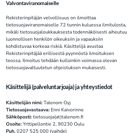
Valvontaviranomaiselle
Rekisterinpitäjän velvollisuus on ilmoittaa
tietosuojaviranomaiselle 72 tunnin kuluessa ilmitulosta,
mikäli tietosuojaloukkauksesta todennäköisesti aiheutuu
luonnollisen henkilön oikeuksiin ja vapauksiin
kohdistuvaa korkeaa riskiä. Käsittelijä avustaa
Rekisterinpitäjää erillisestä pyynnöstä ilmoituksen
teossa. Ilmoitus tehdään kulloinkin voimassa olevan
tietosuojavaltuutetun ohjeistuksen mukaisesti.
Käsittelijä (palveluntarjoaja) ja yhteystiedot
Käsittelijän nimi:
Talenom Oyj
Tietosuojavastaava:
Enni Kaivorinne
Sähköposti:
tietosuoja(at)talenom.fi
Osoite:
Yrttipellontie 2, 90230 Oulu
Puh.
0207 525 000 (vaihde)