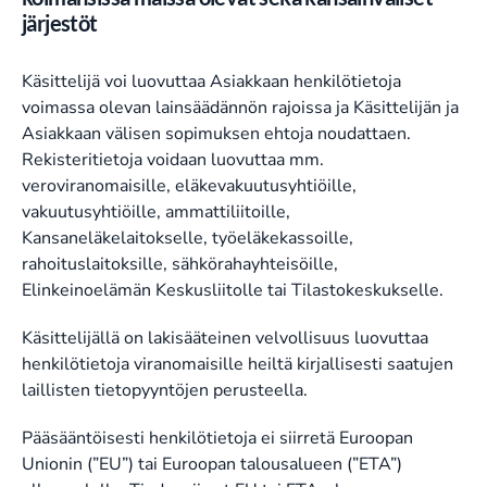
järjestöt
Käsittelijä voi luovuttaa Asiakkaan henkilötietoja
voimassa olevan lainsäädännön rajoissa ja Käsittelijän ja
Asiakkaan välisen sopimuksen ehtoja noudattaen.
Rekisteritietoja voidaan luovuttaa mm.
veroviranomaisille, eläkevakuutusyhtiöille,
vakuutusyhtiöille, ammattiliitoille,
Kansaneläkelaitokselle, työeläkekassoille,
rahoituslaitoksille, sähkörahayhteisöille,
Elinkeinoelämän Keskusliitolle tai Tilastokeskukselle.
Käsittelijällä on lakisääteinen velvollisuus luovuttaa
henkilötietoja viranomaisille heiltä kirjallisesti saatujen
laillisten tietopyyntöjen perusteella.
Pääsääntöisesti henkilötietoja ei siirretä Euroopan
Unionin (”EU”) tai Euroopan talousalueen (”ETA”)