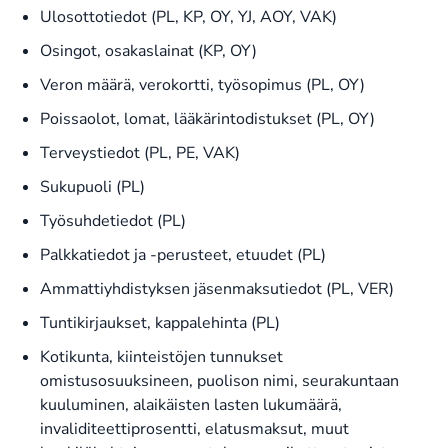
Ulosottotiedot (PL, KP, OY, YJ, AOY, VAK)
Osingot, osakaslainat (KP, OY)
Veron määrä, verokortti, työsopimus (PL, OY)
Poissaolot, lomat, lääkärintodistukset (PL, OY)
Terveystiedot (PL, PE, VAK)
Sukupuoli (PL)
Työsuhdetiedot (PL)
Palkkatiedot ja -perusteet, etuudet (PL)
Ammattiyhdistyksen jäsenmaksutiedot (PL, VER)
Tuntikirjaukset, kappalehinta (PL)
Kotikunta, kiinteistöjen tunnukset
omistusosuuksineen, puolison nimi, seurakuntaan
kuuluminen, alaikäisten lasten lukumäärä,
invaliditeettiprosentti, elatusmaksut, muut