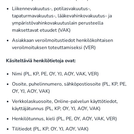
Liikennevakuutus-, potilasvakuutus-,
tapaturmavakuutus-, lääkevahinkovakuutus- ja
ympäristövahinkovakuutuslain perusteella
maksettavat etuudet (VAK)
Asiakkaan veroilmoitustiedot henkilökohtaisen
veroilmoituksen toteuttamiseksi (VER)
Käsiteltäviä henkilötietoja ovat:
Nimi (PL, KP, PE, OY, YJ, AOY, VAK, VER)
Osoite, puhelinnumero, sähköpostiosoite (PL, KP, PE,
OY, YJ, AOY, VAK)
Verkkolaskuosoite, Online-palvelun käyttötiedot,
käyttäjätunnus (PL, KP, OY, YJ, AOY, VAK)
Henkilötunnus, kieli (PL, PE, OY, AOY, VAK, VER)
Tilitiedot (PL, KP, OY, YJ, AOY, VAK)