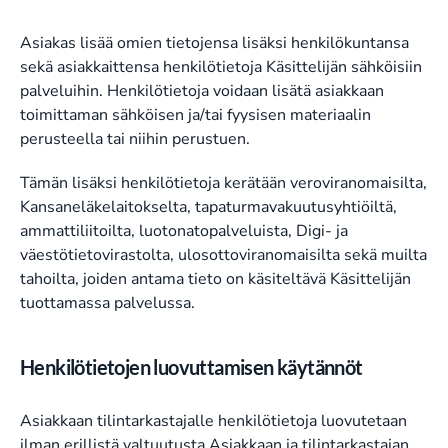
Asiakas lisää omien tietojensa lisäksi henkilökuntansa
sekä asiakkaittensa henkilötietoja Käsittelijän sähköisiin
palveluihin. Henkilötietoja voidaan lisätä asiakkaan
toimittaman sähköisen ja/tai fyysisen materiaalin
perusteella tai niihin perustuen.
Tämän lisäksi henkilötietoja kerätään veroviranomaisilta,
Kansaneläkelaitokselta, tapaturmavakuutusyhtiöiltä,
ammattiliitoilta, luotonatopalveluista, Digi- ja
väestötietovirastolta, ulosottoviranomaisilta sekä muilta
tahoilta, joiden antama tieto on käsiteltävä Käsittelijän
tuottamassa palvelussa.
Henkilötietojen luovuttamisen käytännöt
Asiakkaan tilintarkastajalle henkilötietoja luovutetaan
ilman erillistä valtuutusta Asiakkaan ja tilintarkastajan