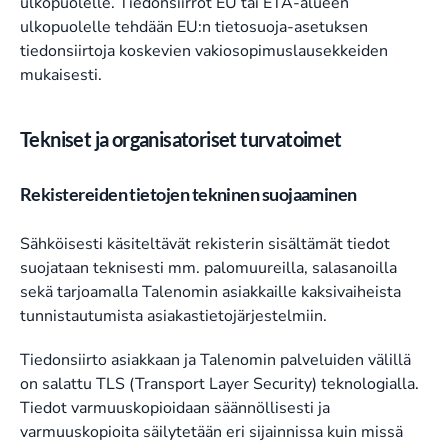
ulkopuolelle. Tiedonsiirrot EU tai ETA-alueen
ulkopuolelle tehdään EU:n tietosuoja-asetuksen
tiedonsiirtoja koskevien vakiosopimuslausekkeiden
mukaisesti.
Tekniset ja organisatoriset turvatoimet
Rekistereiden tietojen tekninen suojaaminen
Sähköisesti käsiteltävät rekisterin sisältämät tiedot
suojataan teknisesti mm. palomuureilla, salasanoilla
sekä tarjoamalla Talenomin asiakkaille kaksivaiheista
tunnistautumista asiakastietojärjestelmiin.
Tiedonsiirto asiakkaan ja Talenomin palveluiden välillä
on salattu TLS (Transport Layer Security) teknologialla.
Tiedot varmuuskopioidaan säännöllisesti ja
varmuuskopioita säilytetään eri sijainnissa kuin missä