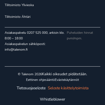
Tilitoimisto Ylivieska
Tilitoimisto Ähtäri
Asiakaspalvelu
0207 525 000
, arkisin klo.
Puheluiden hinnat
8:00 – 18:00
pvm/mpm.
Asiakaspalvelun sähköposti:
info@talenom.fi
Kaikki oikeudet pidätetään.
© Talenom 2026
Eettinen ohjesääntö
Evästekäytännöt
Tietosuojaseloste
Seloste käsittelytoimista
Whistleblower