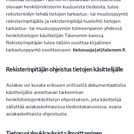
olevaan henkilörekisteriin kuuluvista tiedoista, tulee
rekisteröidyn tehdä tietojen tarkastus- tai muutospyyntö
rekisterinpitäjälle ja rekisterinpitäjä huolehtii tietojen
tarkastus- tai muutospyynnön toimeenpanon yhdessä
henkilötietojen käsittelijän Talenomin kanssa.
Rekisterinpitäjän tulee tällöin osoittaa kirjallinen
tarkastuspyyntö osoitteeseen:
tietosuoja(at)talenom.fi
.
Rekisterinpitäjän ohjeistus tietojen käsittelijälle
Asiakas voi kuvata erikseen erillisellä dokumentaatiolla
käsittelijälle annettavan tarkemman
henkilötietojenkäsittelyn ohjeistuksen, jota käsittelijä
säilyttää asiakaskohtaisissa tiedostokansioissa, osana
asiakaskohtaista ohjeistusta.
Tietosuojaloukkauksista ilmoittaminen