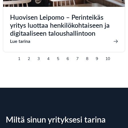
Huovisen Leipomo – Perinteikäs
yritys luottaa henkilökohtaiseen ja
digitaaliseen taloushallintoon
Lue tarina
1
2
3
4
5
6
7
8
9
10
Miltä sinun yrityksesi tarina