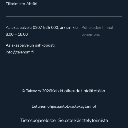
Tilitoimisto Ähtäri
Asiakaspalvelu
0207 525 000
, arkisin klo.
Puheluiden hinnat
8:00 – 18:00
pvm/mpm.
Asiakaspalvelun sähköposti:
info@talenom.fi
Kaikki oikeudet pidätetään.
© Talenom 2026
Eettinen ohjesääntö
Evästekäytännöt
Tietosuojaseloste
Seloste käsittelytoimista