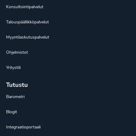
Konsultointipalvelut
Talouspäällikköpalvelut
Myyntilaskutuspalvelut
Ohjelmistot
Yritystili
Tutustu
Barometri
Blogit
Integraatioportaali