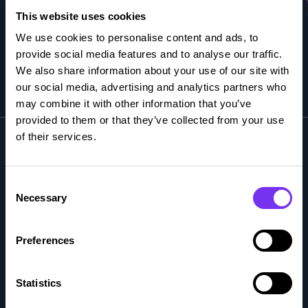
This website uses cookies
We use cookies to personalise content and ads, to
provide social media features and to analyse our traffic.
We also share information about your use of our site with
our social media, advertising and analytics partners who
may combine it with other information that you’ve
provided to them or that they’ve collected from your use
of their services.
Consent
Talenom tarjoaa yrittäjille luotettavaa, selkeää ja oikea-
Necessary
Selection
aikaista taloustietoa.
Preferences
Ymmärrämme yrityksesi arjen, vastaamme tarpeisiisi ja
ennakoimme puolestasi, jotta päätöksenteko olisi
mahdollisimman helppoa.
Statistics
Autamme yrittäjiä menestymään.