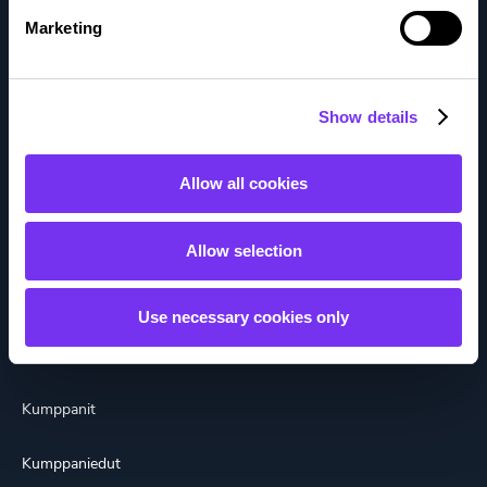
Marketing
Meistä
Show details
Avoimet työpaikat
Allow all cookies
Keitä me olemme
Sijoittajat
Allow selection
Usein kysytyt kysymykset
Use necessary cookies only
Tule kumppaniksi
Kumppanit
Kumppaniedut