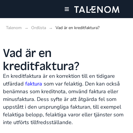
Våra tjänster
Våra kontor
Talenom
→
Ordlista
→
Vad är en kreditfaktura?
Vad är en
kreditfaktura?
En kreditfaktura är en korrektion till en tidigare
utfärdad
faktura
som var felaktig. Den kan också
benämnas som kreditnota, omvänd faktura eller
minusfaktura. Dess syfte är att åtgärda fel som
uppstått i den ursprungliga fakturan, till exempel
felaktiga belopp, felaktiga varor eller tjänster som
inte utförts tillfredsställande​​.