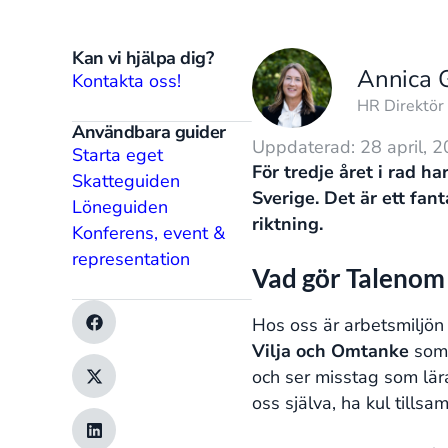
Kan vi hjälpa dig?
Annica 
Kontakta oss!
HR Direktör
Användbara guider
Uppdaterad: 28 april, 
Starta eget
För tredje året i rad ha
Skatteguiden
Sverige. Det är ett fan
Löneguiden
riktning.
Konferens, event &
representation
Vad gör Talenom 
Hos oss är arbetsmiljön
Vilja och Omtanke
som 
och ser misstag som lära
oss själva, ha kul tillsa