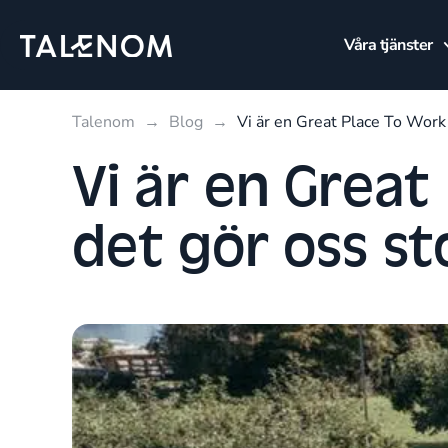
Våra tjänster
Talenom
→
Blog
→
Vi är en Great Place To Work 
Vi är en Great
det gör oss st