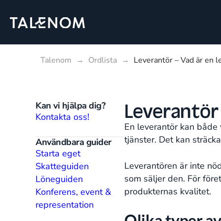
Talenom
→
Ordlista
→
Leverantör – Vad är en l
Leverantör
Kan vi hjälpa dig?
Kontakta oss!
En leverantör kan både v
tjänster. Det kan sträck
Användbara guider
Starta eget
Leverantören är inte nö
Skatteguiden
som säljer den. För föret
Löneguiden
produkternas kvalitet.
Konferens, event &
representation
Olika typer av