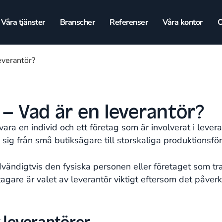
Våra tjänster
Branscher
Referenser
Våra kontor
O
everantör?
 – Vad är en leverantör?
ara en individ och ett företag som är involverat i levera
a sig från små butiksägare till storskaliga produktionsfö
dvändigtvis den fysiska personen eller företaget som tr
agare är valet av leverantör viktigt eftersom det påverka
 leverantörer