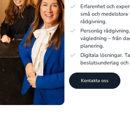
Erfarenhet och exper
små och medelstora f
rådgivning.
Personlig rådgivning
vägledning – från dag
planering.
Digitala lösningar. T
beslutsunderlag och f
Kontakta oss