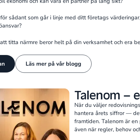
bil ekonomi och kan vara en partner på lång sikt?
för sådant som går i linje med ditt företags värderinga
jöansvar?
 att titta närmre beror helt på din verksamhet och era b
tan
Läs mer på vår blogg
Talenom – e
När du väljer redovisning
hantera årets siffror — d
framtiden. Talenom är en 
även när regler, behov oc