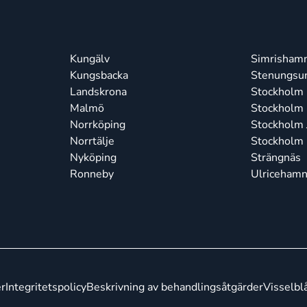
Kungälv
Simrisham
Kungsbacka
Stenungsu
Landskrona
Stockholm 
Malmö
Stockholm
Norrköping
Stockholm J
Norrtälje
Stockholm
Nyköping
Strängnäs
Ronneby
Ulriceham
er
Integritetspolicy
Beskrivning av behandlingsåtgärder
Visselbl