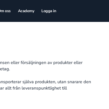
m oss
Academy
Logga in
nsen eller försäljningen av produkter eller
retag.
ansporterar själva produkten, utan snarare den
r allt från leveranspunktlighet till