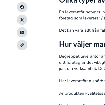
En leverantör betyder int
företag som levererar / s
Det kan vara allt från fa
Hur väljer man
Begreppet leverantör anv
ditt företag är det vikti
just din verksamhet. Det
Har leverantören spårba
Är produkten kvalitetssä