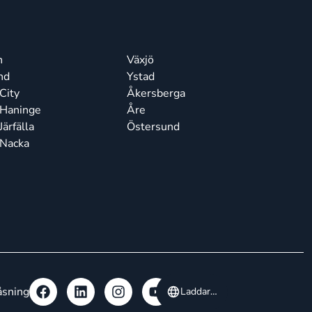
n
Växjö
nd
Ystad
City
Åkersberga
 Haninge
Åre
ärfälla
Östersund
 Nacka
n
åsning
Laddar…