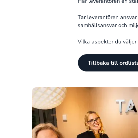
Har leverantören en sta
Tar leverantören ansvar 
samhällsansvar och mil
Vilka aspekter du väljer
Tillbaka till ordlis