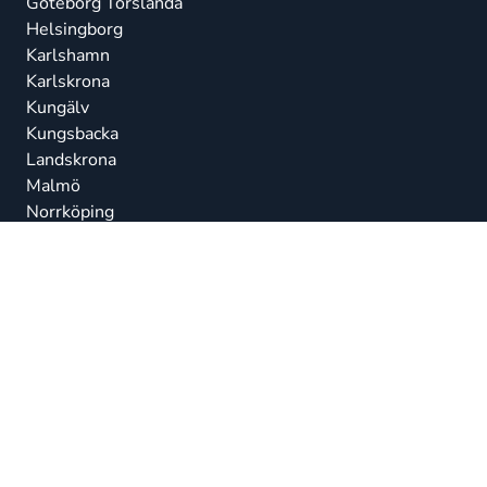
Göteborg Torslanda
Helsingborg
Karlshamn
Karlskrona
Kungälv
Kungsbacka
Landskrona
Malmö
Norrköping
Norrtälje
Nyköping
Ronneby
Simrishamn
Stenungsund
Stockholm City
Stockholm Haninge
Stockholm Järfälla
Stockholm Nacka
Strängnäs