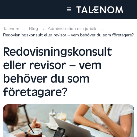
Våra tjänster
Talenom
→
Blog
→
Administration och juridik
→
Redovisningskonsult eller revisor – vem behöver du som företagare?
Redovisningskonsult
eller revisor – vem
behöver du som
företagare?