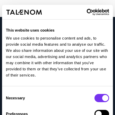
This website uses cookies
We use cookies to personalise content and ads, to
provide social media features and to analyse our traffic.
We also share information about your use of our site with
Talenom erbjuder företagare tillförlitlig, tydlig och aktuell
our social media, advertising and analytics partners who
ekonomisk information.
may combine it with other information that you’ve
Vi förstår din företagsvardag, svarar på dina behov och
provided to them or that they’ve collected from your use
förutser det som ligger framför för att göra
of their services.
beslutsfattandet så enkelt som möjligt.
Vi hjälper företagare att lyckas.
C
Necessary
o
n
s
Preferences