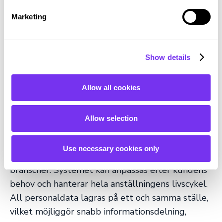
e
Marketing
l
e
c
Show details
t
i
o
Allow all cookies
n
HR-systemtjänster
Allow selection
Vårt HR-system (Mepco HR) är integrerat med
Use necessary cookies only
vår löneberäkningstjänst och passar olika
branscher. Systemet kan anpassas efter kundens
behov och hanterar hela anställningens livscykel.
All personaldata lagras på ett och samma ställe,
vilket möjliggör snabb informationsdelning,