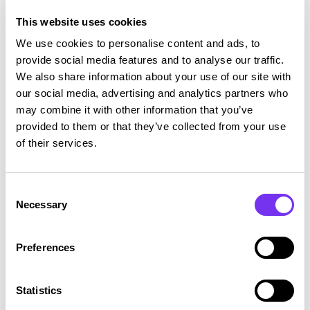
relaterade dokument
This website uses cookies
Förberedelse av arbets-, chefs- och andra
We use cookies to personalise content and ads, to
avtal
provide social media features and to analyse our traffic.
We also share information about your use of our site with
Åtgärder och avtal vid avslut av
our social media, advertising and analytics partners who
anställning
may combine it with other information that you’ve
provided to them or that they’ve collected from your use
Lösning av arbetsrättsliga tvister
of their services.
C
Necessary
o
n
s
Preferences
e
n
t
Statistics
S