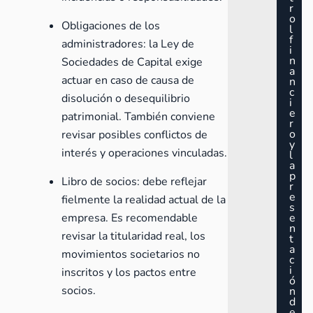
r
o
Obligaciones de los
l
f
administradores
: la Ley de
i
n
Sociedades de Capital exige
a
actuar en caso de causa de
n
c
disolución o desequilibrio
i
e
patrimonial. También conviene
r
o
revisar posibles conflictos de
y
interés y operaciones vinculadas.
l
a
p
Libro de socios: debe reflejar
r
e
fielmente la realidad actual de la
s
empresa. Es recomendable
e
n
revisar la titularidad real, los
t
a
movimientos societarios no
c
i
inscritos y los
pactos entre
ó
socios
.
n
d
e