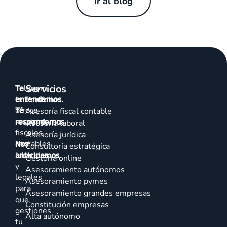
Ir al blog
Servicios
Talenom
Te
te
entendemos.
Portfolio
ofrece
Te
Asesoría fiscal contable
servicios
respondemos.
Asesoría laboral
fiscales,
Asesoría jurídica
contables,
Nos
Consultoría estratégica
laborales
anticipamos.
Gestoría online
y
Asesoramiento autónomos
legales
Asesoramiento pymes
para
Asesoramiento grandes empresas
que
Constitución empresas
gestiones
Alta autónomo
tu