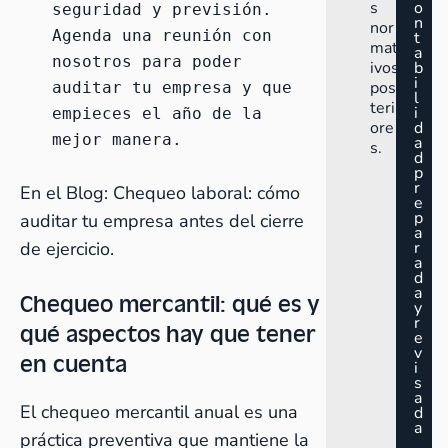
s
o
seguridad y previsión. 
n
nor
Agenda una reunión
 con 
t
mat
a
nosotros para poder 
ivos
b
i
pos
auditar tu empresa y que 
l
teri
i
empieces el año de la 
ore
d
mejor manera. 
a
s.
d
p
r
En el Blog:
Chequeo laboral: cómo
e
p
auditar tu empresa antes del cierre
a
de ejercicio.
r
a
d
a
Chequeo mercantil: qué es y
y
r
qué aspectos hay que tener
e
v
en cuenta
i
s
a
El chequeo mercantil anual es una
d
a
práctica preventiva que mantiene la