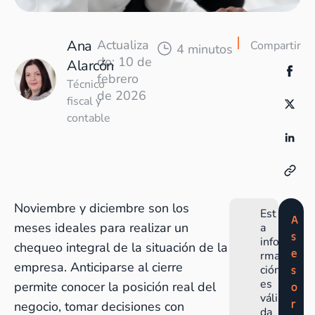
Ana
Actualiza
Compartir
4 minutos
do: 10 de
Alarcón
febrero
Técnico
de 2026
fiscal y
contable
Noviembre y diciembre son los
Est
A
meses ideales para realizar un
a
s
info
chequeo integral de la situación de la
e
rma
empresa. Anticiparse al cierre
ción
s
es
permite conocer la posición real del
o
váli
r
negocio, tomar decisiones con
da