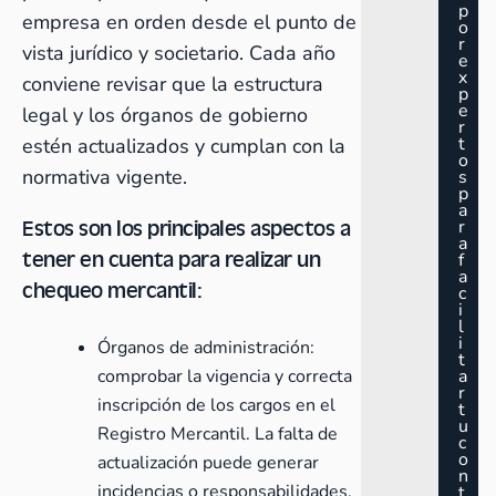
p
empresa en orden desde el punto de
o
r
vista jurídico y societario. Cada año
e
x
conviene revisar que la estructura
p
e
legal y los órganos de gobierno
r
t
estén actualizados y cumplan con la
o
normativa vigente.
s
p
a
Estos son los principales aspectos a
r
a
tener en cuenta para realizar un
f
a
chequeo mercantil:
c
i
l
i
Órganos de administración:
t
comprobar la vigencia y correcta
a
r
inscripción de los cargos en el
t
u
Registro Mercantil
. La falta de
c
o
actualización puede generar
n
incidencias o responsabilidades.
t