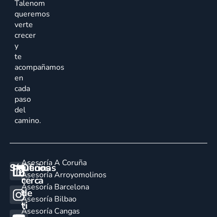
Talenom
queremos
verte
crecer
y
te
acompañamos
en
cada
paso
del
camino.
Asesoría A Coruña
Síguenos
Oficinas
E
Asesoría Arroyomolinos
cerca
n
Asesoría Barcelona
de
c
Asesoría Bilbao
u
ti
Asesoría Cangas
e