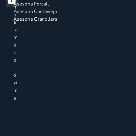
Asesoría Forcall
n
Asesoría Cantavieja
tr
Asesoría Granollers
a
la
m
á
s
p
r
ó
xi
m
a