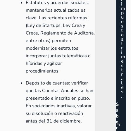
Estatutos y acuerdos sociales:
i
m
mantenerlos actualizados es
p
u
clave. Las recientes reformas
e
(
Ley de Startups
,
Ley Crea y
s
t
Crece
, Reglamento de Auditoría,
o
s
entre otras) permiten
t
r
modernizar los estatutos,
i
incorporar juntas telemáticas o
m
e
híbridas y agilizar
s
t
procedimientos.
r
a
Depósito de cuentas: verificar
l
e
que las Cuentas Anuales se han
s
.
presentado e inscrito en plazo.
S
En sociedades inactivas, valorar
a
su disolución o reactivación
b
antes del 31 de diciembre.
e
r