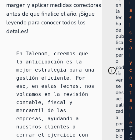
í
margen y aplicar medidas correctoras
en
a
la
antes de que finalice el año. ¡Sigue
fec
f
leyendo para conocer todos los
ha
i
de
detalles!
s
pub
c
lica
a
ción
En Talenom, creemos que 
per
l
o
la anticipación es la 
y
pod
mejor estrategia para una 
c
ría
o
gestión eficiente. Por 
ver
n
se
eso, en estas fechas, nos 
des
t
volcamos en la revisión 
act
a
contable, fiscal y 
uali
b
mercantil de las 
zad
l
a
empresas, ayudando a 
e
por
nuestros clientes a 
T
cam
u
cerrar el ejercicio con 
bio
c