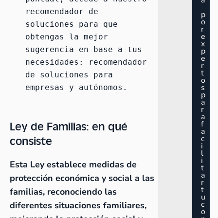
a
recomendador de 
p
o
soluciones para que 
r
e
obtengas la mejor 
x
sugerencia en base a tus 
p
e
necesidades: 
recomendador 
r
t
de soluciones para 
o
s
empresas y autónomos
.
p
a
r
a
Ley de Familias: en qué
f
a
consiste
c
i
l
i
Esta Ley establece medidas de
t
a
protección económica y social a las
r
t
familias, reconociendo las
u
c
diferentes situaciones familiares,
o