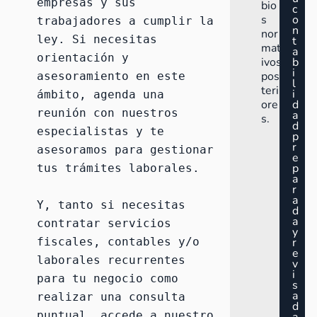
empresas y sus 
bio
c
s
o
trabajadores a cumplir la 
n
nor
ley. Si necesitas 
t
mat
a
orientación y 
ivos
b
i
pos
asesoramiento en este 
l
teri
i
ámbito, 
agenda una 
ore
d
reunión
 con nuestros 
a
s.
d
especialistas y 
te 
p
r
asesoramos para gestionar 
e
p
tus trámites laborales
.

a
r
a
Y, tanto si necesitas 
d
a
contratar servicios 
y
fiscales, contables y/o 
r
e
laborales recurrentes 
v
i
para tu negocio como 
s
a
realizar una consulta 
d
puntual, accede a nuestro 