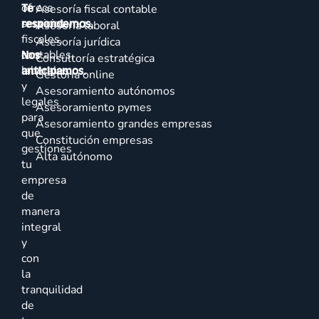
ofrece
Te
Asesoría fiscal contable
servicios
respondemos.
Asesoría laboral
fiscales,
Asesoría jurídica
contables,
Nos
Consultoría estratégica
laborales
anticipamos.
Gestoría online
y
Asesoramiento autónomos
legales
Asesoramiento pymes
para
Asesoramiento grandes empresas
que
Constitución empresas
gestiones
Alta autónomo
tu
empresa
de
manera
integral
y
con
la
tranquilidad
de