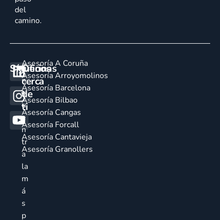
del
camino.
Asesoría A Coruña
Síguenos
Oficinas
E
Asesoría Arroyomolinos
cerca
n
Asesoría Barcelona
de
c
Asesoría Bilbao
u
ti
Asesoría Cangas
e
Asesoría Forcall
n
Asesoría Cantavieja
tr
Asesoría Granollers
a
la
m
á
s
p