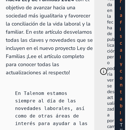
r
da
objetivo de avanzar hacia una
í
en
sociedad más igualitaria y favorecer
a
la
fec
f
la conciliación de la vida laboral y la
ha
i
familiar. En este artículo desvelamos
de
s
pub
todas las claves y novedades que se
c
lica
incluyen en el nuevo proyecto Ley de
a
ción
Familias ¡Lee el artículo completo
per
l
o
para conocer todas las
y
pod
c
actualizaciones al respecto!
ría
o
ver
n
se
des
t
En Talenom estamos 
act
a
siempre al día de las 
uali
b
novedades laborales, así 
zad
l
a
como de otras áreas de 
e
por
interés para ayudar a las 
T
cam
u