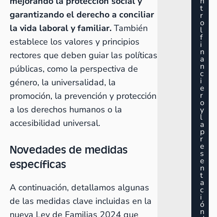
mejorando la protección social y
n
t
garantizando el derecho a conciliar
r
o
la vida laboral y familiar.
También
l
f
establece los valores y principios
i
n
rectores que deben guiar las políticas
a
n
públicas, como la perspectiva de
c
i
género, la universalidad, la
e
promoción, la prevención y protección
r
o
a los derechos humanos o la
y
l
accesibilidad universal.
a
p
r
e
Novedades de medidas
s
e
específicas
n
t
a
A continuación, detallamos algunas
c
i
de las medidas clave incluidas en la
ó
n
nueva Ley de Familias 2024 que