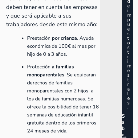
d
e
deben tener en cuenta las empresas
i
m
y que será aplicable a sus
p
trabajadores desde este mismo año:
u
e
s
Prestación
por crianza
. Ayuda
t
o
económica de 100€ al mes por
s
t
hijo de 0 a 3 años.
r
i
m
Protección
a familias
e
monoparentales
. Se equiparan
s
t
derechos de familias
r
a
monoparentales con 2 hijos, a
l
e
los de familias numerosas. Se
s
ofrece la posibilidad de tener 16
.
semanas de educación infantil
S
a
gratuita dentro de los primeros
b
24 meses de vida.
e