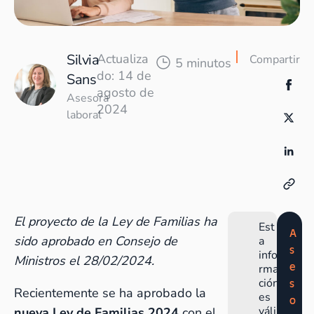
Silvia
Actualiza
Compartir
5 minutos
do: 14 de
Sans
agosto de
Asesora
2024
laboral
El proyecto de la Ley de Familias ha
Est
A
sido aprobado en Consejo de
a
s
info
Ministros el 28/02/2024.
e
rma
ción
s
Recientemente se ha aprobado la
es
o
váli
nueva Ley de Familias 2024
con el