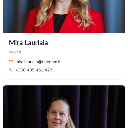
Mira Lauriala
Myynti
mira.lauriala@talenom.fi
+358 405 451 427