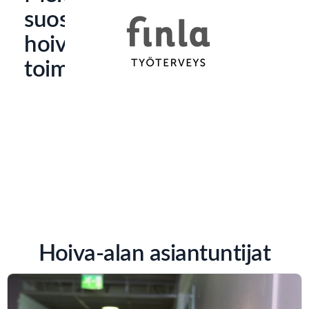
suosittelevat
hoivan
toimialalla
Hoiva-alan asiantuntijat