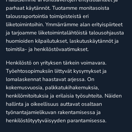
parhaat käytännöt. Tuotamme monitasoista
talousraportointia toimipisteistä eri
liiketoimintoihin. Ymmärrämme alan erityispiirteet
ja tarjoamme liiketoimintalähtöistä talousohjausta
huomioiden kilpailutukset, laskutuskäytännöt ja
toimitila- ja henkilöstövaatimukset.
Henkilöstö on yrityksen tärkein voimavara.
Työehtosopimuksiin liittyvät kysymykset ja
lomalaskennat haastavat arjessa. On
kokemusvuosia, palkkatukihakemuksia,
henkilömitoituksia ja erilaisia työsuhteita. Näiden
hallinta ja oikeellisuus auttavat osaltaan
työnantajamielikuvan rakentamisessa ja
henkilöstötyytyväisyyden parantamisessa.