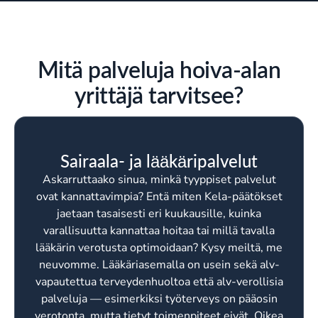
Mitä palveluja hoiva-alan
yrittäjä tarvitsee?
Sairaala- ja lääkäripalvelut
Askarruttaako sinua, minkä tyyppiset palvelut
ovat kannattavimpia? Entä miten Kela-päätökset
jaetaan tasaisesti eri kuukausille, kuinka
varallisuutta kannattaa hoitaa tai millä tavalla
lääkärin verotusta optimoidaan? Kysy meiltä, me
neuvomme. Lääkäriasemalla on usein sekä alv-
vapautettua terveydenhuoltoa että alv-verollisia
palveluja — esimerkiksi työterveys on pääosin
verotonta, mutta tietyt toimenpiteet eivät. Oikea