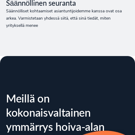
Säännöllinen seuranta
Säännölliset kohtaamiset asiantuntijoidemme kanssa ovat osa
arkea. Varmistetaan yhdessä siitä, että sinä tiedät, miten
yrityksellä menee
Meillä on
kokonaisvaltainen
ymmärrys hoiva-alan