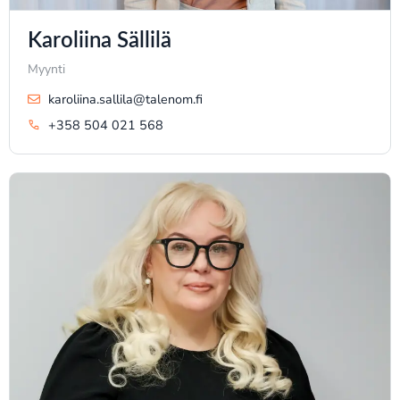
Karoliina Sällilä
Myynti
karoliina.sallila@talenom.fi
+358 504 021 568