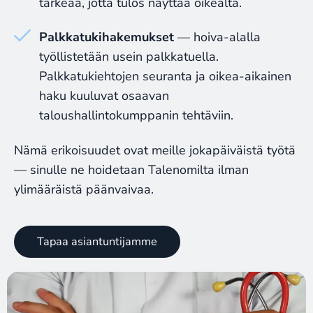
tärkeää, jotta tulos näyttää oikealta.
Palkkatukihakemukset
— hoiva-alalla
työllistetään usein palkkatuella.
Palkkatukiehtojen seuranta ja oikea-aikainen
haku kuuluvat osaavan
taloushallintokumppanin tehtäviin.
Nämä erikoisuudet ovat meille jokapäiväistä työtä
— sinulle ne hoidetaan Talenomilta ilman
ylimääräistä päänvaivaa.
Tapaa asiantuntijamme