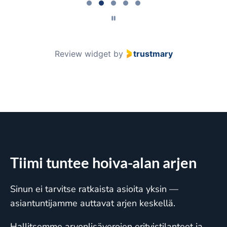
3
of
5
Review widget
by
trustmary
Tiimi tuntee hoiva-alan arjen
Sinun ei tarvitse ratkaista asioita yksin —
asiantuntijamme auttavat arjen keskellä.
Hallitsemme arvonlisäverojen erityistilanteet ja