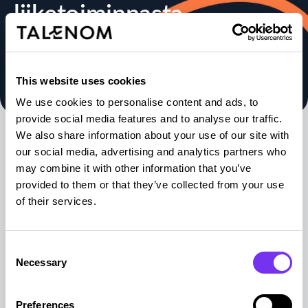
liiketoiminnasta
This website uses cookies
We use cookies to personalise content and ads, to
provide social media features and to analyse our traffic.
We also share information about your use of our site with
our social media, advertising and analytics partners who
Miksi hoiva-alan taloushallinto
may combine it with other information that you’ve
provided to them or that they’ve collected from your use
vaatii erityisosaamista?
of their services.
Hoiva-alalla on useita erityispiirteitä, jotka tekevät
Consent
taloushallinnosta haastavampaa kuin monella
Necessary
Selection
muulla toimialalla:
Preferences