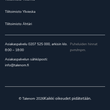
Tilitoimisto Ylivieska
Tilitoimisto Ähtäri
Asiakaspalvelu
0207 525 000
, arkisin klo.
Puheluiden hinnat
8:00 – 18:00
pvm/mpm.
Asiakaspalvelun sähköposti:
info@talenom.fi
Kaikki oikeudet pidätetään.
© Talenom 2026