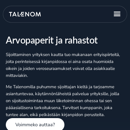
Arvopaperit ja rahastot
Sijoittaminen yrityksen kautta tuo mukanaan erityispiirteitä,
joita perinteisessä kirjanpidossa ei aina osata huomioida
oikein ja joiden veroseuraamukset voivat olla asiakkaalle
mittaviakin.
Me Talenomilla puhumme sijoittajan kieltä ja tarjoamme
asiantuntevaa, käytännönläheistä palvelua yrityksille, joilla
on sijoitustoimintaa muun liiketoiminnan ohessa tai sen
pääasiallisena tarkoituksena. Tarvitset kumppanin, joka
tuntee alan, eikä pelkästään kirjanpidon perusteita.
Voimmeko auttaa?