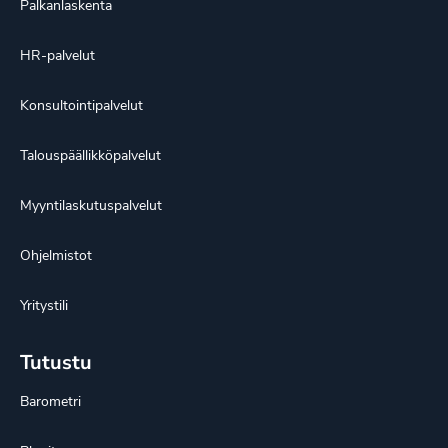
Palkanlaskenta
HR-palvelut
Konsultointipalvelut
Talouspäällikköpalvelut
Myyntilaskutuspalvelut
Ohjelmistot
Yritystili
Tutustu
Barometri