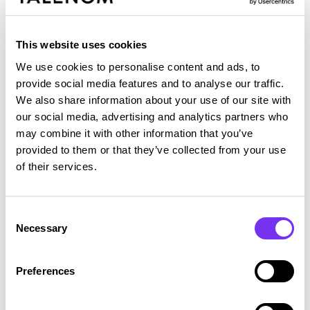
This website uses cookies
We use cookies to personalise content and ads, to
provide social media features and to analyse our traffic.
We also share information about your use of our site with
our social media, advertising and analytics partners who
may combine it with other information that you’ve
provided to them or that they’ve collected from your use
Roope Kuivasmäki
of their services.
Myynti
roope.kuivasmaki@talenom.fi
Consent
Necessary
Selection
+3584 578 202 158
Preferences