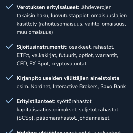
Verotuksen erityisalueet
: lähdeverojen
takaisin haku, luovutustappiot, omaisuuslajien
käsittely (rahoitusomaisuus, vaihto-omaisuus,
muu omaisuus)
Sijoitusinstrumentit
: osakkeet, rahastot,
ETF:t, velkakirjat, futuurit, optiot, warrantit,
CFD, FX Spot, kryptovaluutat
Kirjanpito useiden välittäjien aineistoista
,
esim. Nordnet, Interactive Brokers, Saxo Bank
Erityistilanteet
: syöttörahastot,
kapitalisaatiosopimukset, suljetut rahastot
(SCSp), pääomarahastot, johdannaiset
Holding-yhtiöiden
verohyödyt ja rakenteet