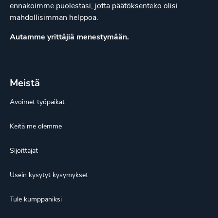
ennakoimme puolestasi, jotta päätöksenteko olisi
mahdollisimman helppoa.
Autamme yrittäjiä menestymään.
Meistä
Avoimet työpaikat
Keitä me olemme
Sijoittajat
Usein kysytyt kysymykset
Tule kumppaniksi