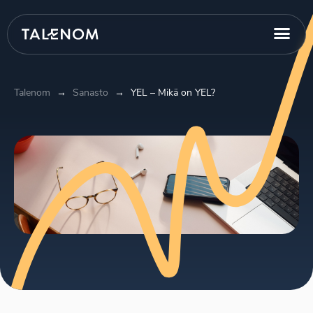
Talenom
→
Sanasto
→
YEL – Mikä on YEL?