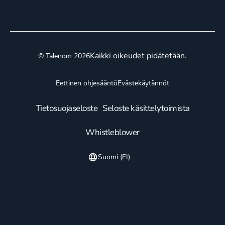
Kaikki oikeudet pidätetään.
© Talenom 2026
Eettinen ohjesääntö
Evästekäytännöt
Tietosuojaseloste
Seloste käsittelytoimista
Whistleblower
Suomi (FI)