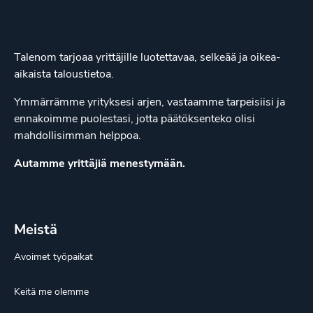
Talenom tarjoaa yrittäjille luotettavaa, selkeää ja oikea-
aikaista taloustietoa.
Ymmärrämme yrityksesi arjen, vastaamme tarpeisiisi ja
ennakoimme puolestasi, jotta päätöksenteko olisi
mahdollisimman helppoa.
Autamme yrittäjiä menestymään.
Meistä
Avoimet työpaikat
Keitä me olemme