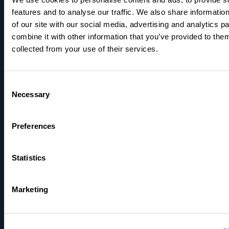
Yritystili
features and to analyse our traffic. We also share informatio
of our site with our social media, advertising and analytics 
Tutustu
combine it with other information that you’ve provided to them
collected from your use of their services.
Barometri
Blogit
Consent
Necessary
Selection
Integraatioportaali
Preferences
Kokemuksia
Statistics
Medialle
Oppaat
Marketing
Podcastit