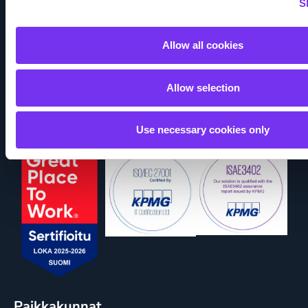
S
Taloushallinnon sanasto
Tapahtumat
Allow all cookies
Allow selection
Seuraa meitä
Use necessary cookies only
Paikkakunnat