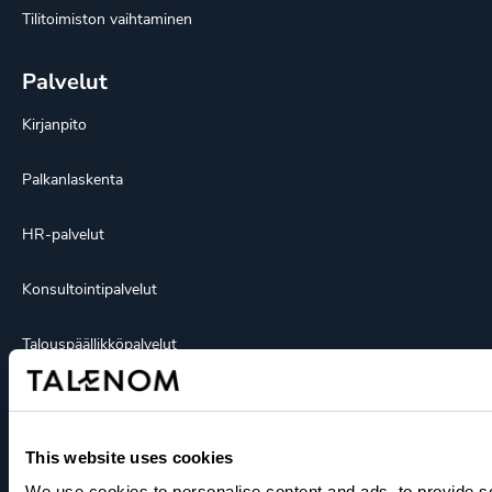
Tilitoimiston vaihtaminen
Palvelut
Kirjanpito
Palkanlaskenta
HR-palvelut
Konsultointipalvelut
Talouspäällikköpalvelut
Myyntilaskutuspalvelut
Ohjelmistot
This website uses cookies
We use cookies to personalise content and ads, to provide s