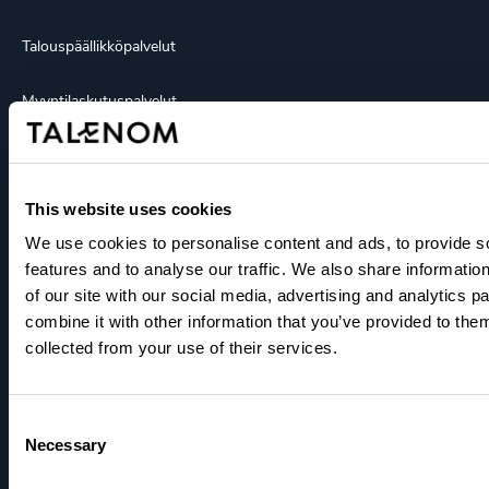
Talouspäällikköpalvelut
Myyntilaskutuspalvelut
Ohjelmistot
Yritystili
This website uses cookies
We use cookies to personalise content and ads, to provide s
Tutustu
features and to analyse our traffic. We also share informatio
of our site with our social media, advertising and analytics 
Barometri
combine it with other information that you’ve provided to them
collected from your use of their services.
Blogit
Integraatioportaali
Consent
Necessary
Selection
Kokemuksia