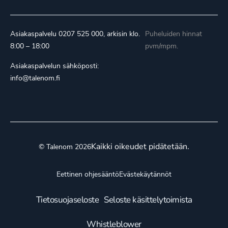
Asiakaspalvelu
0207 525 000
, arkisin klo.
Puheluiden hinnat
8:00 – 18:00
pvm/mpm.
Asiakaspalvelun sähköposti:
info@talenom.fi
Kaikki oikeudet pidätetään.
© Talenom 2026
Eettinen ohjesääntö
Evästekäytännöt
Tietosuojaseloste
Seloste käsittelytoimista
Whistleblower