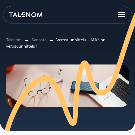
Talenom
→
Sanasto
→
Verosuunnittelu – Mikä on
verosuunnittelu?