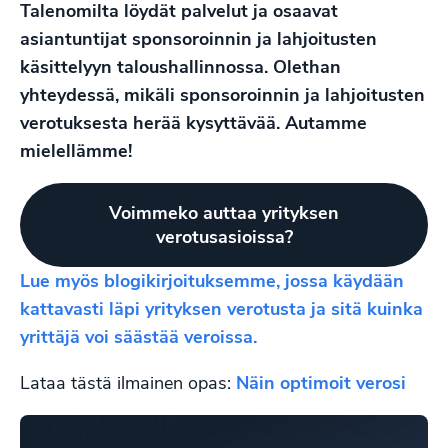
Talenomilta löydät palvelut ja osaavat
asiantuntijat sponsoroinnin ja lahjoitusten
käsittelyyn taloushallinnossa. Olethan
yhteydessä, mikäli sponsoroinnin ja lahjoitusten
verotuksesta herää kysyttävää. Autamme
mielellämme!
Voimmeko auttaa yrityksen
verotusasioissa?
Lue myös blogikirjoituksemme, jossa käydään
kattavasti läpi yrityksen verotusta ja sitä kuinka
yrittäjä voi säästää veroissa.
Lataa tästä ilmainen opas:
Näin optimoit verosi