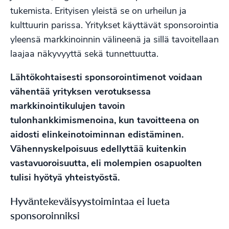
tukemista. Erityisen yleistä se on urheilun ja
kulttuurin parissa. Yritykset käyttävät sponsorointia
yleensä markkinoinnin välineenä ja sillä tavoitellaan
laajaa näkyvyyttä sekä tunnettuutta.
Lähtökohtaisesti sponsorointimenot voidaan
vähentää yrityksen verotuksessa
markkinointikulujen tavoin
tulonhankkimismenoina, kun tavoitteena on
aidosti elinkeinotoiminnan edistäminen.
Vähennyskelpoisuus edellyttää kuitenkin
vastavuoroisuutta, eli molempien osapuolten
tulisi hyötyä yhteistyöstä.
Hyväntekeväisyystoimintaa ei lueta
sponsoroinniksi