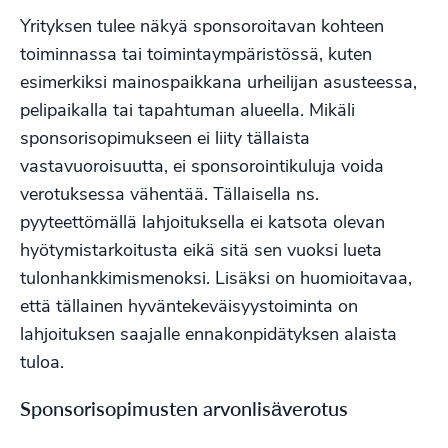
Yrityksen tulee näkyä sponsoroitavan kohteen
toiminnassa tai toimintaympäristössä, kuten
esimerkiksi mainospaikkana urheilijan asusteessa,
pelipaikalla tai tapahtuman alueella. Mikäli
sponsorisopimukseen ei liity tällaista
vastavuoroisuutta, ei sponsorointikuluja voida
verotuksessa vähentää. Tällaisella ns.
pyyteettömällä lahjoituksella ei katsota olevan
hyötymistarkoitusta eikä sitä sen vuoksi lueta
tulonhankkimismenoksi. Lisäksi on huomioitavaa,
että tällainen hyväntekeväisyystoiminta on
lahjoituksen saajalle ennakonpidätyksen alaista
tuloa.
Sponsorisopimusten arvonlisäverotus