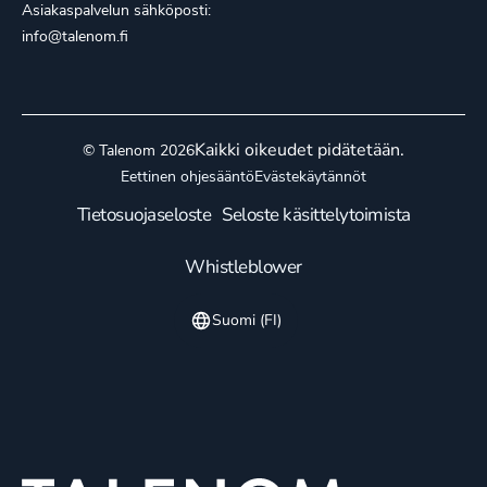
Asiakaspalvelun sähköposti:
info@talenom.fi
Kaikki oikeudet pidätetään.
© Talenom 2026
Eettinen ohjesääntö
Evästekäytännöt
Tietosuojaseloste
Seloste käsittelytoimista
Whistleblower
Suomi (FI)