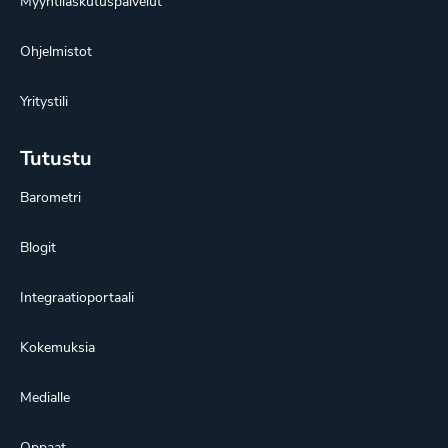
Myyntilaskutuspalvelut
Ohjelmistot
Yritystili
Tutustu
Barometri
Blogit
Integraatioportaali
Kokemuksia
Medialle
Oppaat