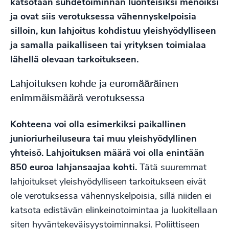
katsotaan suhdetoiminnan luonteisiksi menoiksi
ja ovat siis verotuksessa vähennyskelpoisia
silloin, kun lahjoitus kohdistuu yleishyödylliseen
ja samalla paikalliseen tai yrityksen toimialaa
lähellä olevaan tarkoitukseen.
Lahjoituksen kohde ja euromääräinen
enimmäismäärä verotuksessa
Kohteena voi olla esimerkiksi paikallinen
junioriurheiluseura tai muu yleishyödyllinen
yhteisö. Lahjoituksen määrä voi olla enintään
850 euroa lahjansaajaa kohti.
Tätä suuremmat
lahjoitukset yleishyödylliseen tarkoitukseen eivät
ole verotuksessa vähennyskelpoisia, sillä niiden ei
katsota edistävän elinkeinotoimintaa ja luokitellaan
siten hyväntekeväisyystoiminnaksi. Poliittiseen