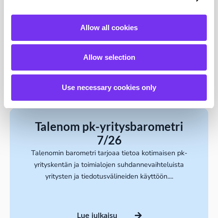
ennakoivampaa talouden
johtamista
Allow all cookies
Rahoituksen epävarmuus ja kasvavat investointitarpeet
haastavat yhdistysten ja säätiöiden perinteisiä
Allow selection
budjetointikäytäntöjä. Tässä artikkelissa...
Lue julkaisu
Use necessary cookies only
Talenom pk-yritysbarometri
7/26
Talenomin barometri tarjoaa tietoa kotimaisen pk-
yrityskentän ja toimialojen suhdannevaihteluista
yritysten ja tiedotusvälineiden käyttöön....
Lue julkaisu