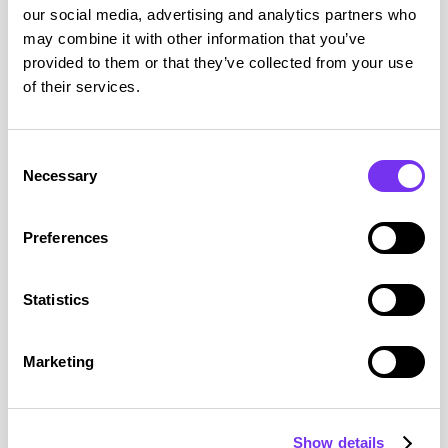
our social media, advertising and analytics partners who
may combine it with other information that you’ve
Lue myös nämä
provided to them or that they’ve collected from your use
of their services.
Ravintolan kassavirran hallinta –
näin varmistat kannattavuuden
Consent
Necessary
Selection
Ravintolan kassavirran hallinta on yksi liiketoiminnan
tärkeimmistä kulmakivistä. Se tarkoittaa käytännössä
sitä, että...
Preferences
Statistics
Lue julkaisu
Marketing
Yhdistysten ja säätiöiden
budjetointi – kohti
Show details