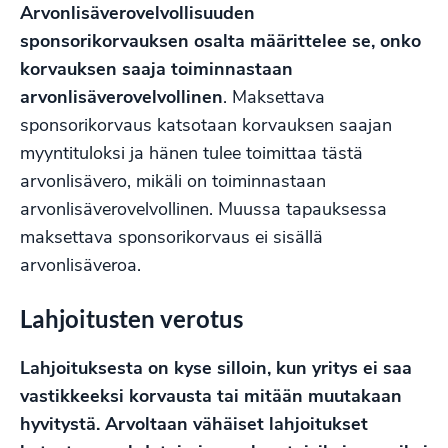
Arvonlisäverovelvollisuuden
sponsorikorvauksen osalta määrittelee se, onko
korvauksen saaja toiminnastaan
arvonlisäverovelvollinen
. Maksettava
sponsorikorvaus katsotaan korvauksen saajan
myyntituloksi ja hänen tulee toimittaa tästä
arvonlisävero, mikäli on toiminnastaan
arvonlisäverovelvollinen. Muussa tapauksessa
maksettava sponsorikorvaus ei sisällä
arvonlisäveroa.
Lahjoitusten verotus
Lahjoituksesta on kyse silloin, kun yritys ei saa
vastikkeeksi korvausta tai mitään muutakaan
hyvitystä. Arvoltaan vähäiset lahjoitukset