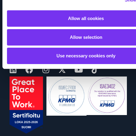
Podcastit
Taloushallinnon sanasto
Allow all cookies
Tapahtumat
Allow selection
Seuraa meitä
Use necessary cookies only