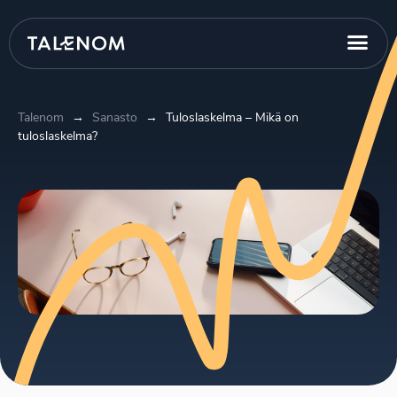
Talenom
→
Sanasto
→
Tuloslaskelma – Mikä on
tuloslaskelma?