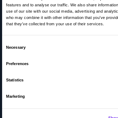
Ohjelmistot
features and to analyse our traffic. We also share informatio
use of our site with our social media, advertising and analyti
Yritystili
who may combine it with other information that you’ve provid
that they’ve collected from your use of their services.
Tutustu
Barometri
Consent
Necessary
Selection
Blogit
Preferences
Integraatioportaali
Kokemuksia
Statistics
Medialle
Marketing
Oppaat
Show