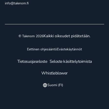
info@talenom.fi
Kaikki oikeudet pidätetään.
© Talenom 2026
Eettinen ohjesääntö
Evästekäytännöt
Tietosuojaseloste
Seloste käsittelytoimista
Whistleblower
Suomi (FI)