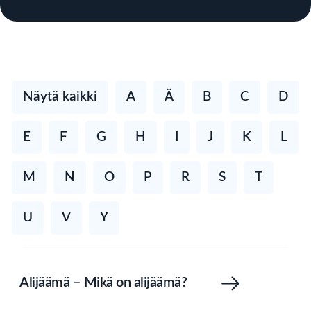
Näytä kaikki
A
Ä
B
C
D
E
F
G
H
I
J
K
L
M
N
O
P
R
S
T
U
V
Y
Alijäämä – Mikä on alijäämä?