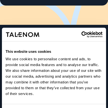
This website uses cookies
Talenom tarjoaa yrittäjille luotettavaa, selkeää ja oikea-
aikaista taloustietoa.
We use cookies to personalise content and ads, to
provide social media features and to analyse our traffic.
Ymmärrämme yrityksesi arjen, vastaamme tarpeisiisi ja
We also share information about your use of our site with
ennakoimme puolestasi, jotta päätöksenteko olisi
our social media, advertising and analytics partners who
mahdollisimman helppoa.
may combine it with other information that you’ve
provided to them or that they’ve collected from your use
Autamme yrittäjiä menestymään.
of their services.