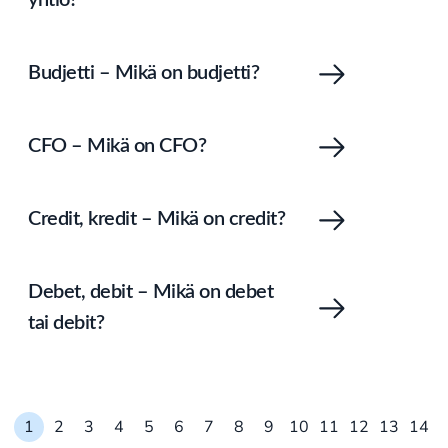
yhtiö?
Budjetti – Mikä on budjetti?
CFO – Mikä on CFO?
Credit, kredit – Mikä on credit?
Debet, debit – Mikä on debet
tai debit?
1
2
3
4
5
6
7
8
9
10
11
12
13
14