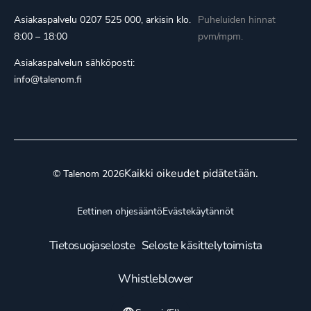
Asiakaspalvelu
0207 525 000
, arkisin klo.
Puheluiden hinnat
8:00 – 18:00
pvm/mpm.
Asiakaspalvelun sähköposti:
info@talenom.fi
Kaikki oikeudet pidätetään.
© Talenom 2026
Eettinen ohjesääntö
Evästekäytännöt
Tietosuojaseloste
Seloste käsittelytoimista
Whistleblower