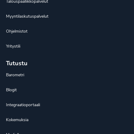
Talouspäällikköpalvelut
Myyntilaskutuspalvelut
Ohjelmistot
Yritystili
Tutustu
Barometri
Blogit
Integraatioportaali
Kokemuksia