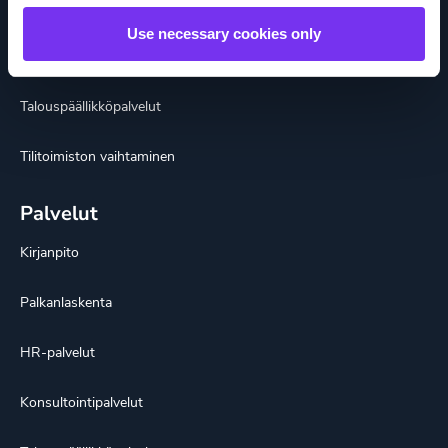
Kattavat tilitoimistopalvelut
Use necessary cookies only
Toimialaratkaisut
Talouspäällikköpalvelut
Tilitoimiston vaihtaminen
Palvelut
Kirjanpito
Palkanlaskenta
HR-palvelut
Konsultointipalvelut