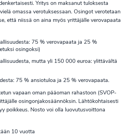
denkertaisesti. Yritys on maksanut tuloksesta
oa vielä omassa verotuksessaan. Osingot verotetaan
e, että niissä on aina myös yrittäjälle verovapaata
rallisuudesta: 75 % verovapaata ja 25 %
tuksi osingoksi)
llisuudesta, mutta yli 150 000 euroa: ylittävältä
uudesta: 75 % ansiotuloa ja 25 % verovapaata.
sijoitetun vapaan oman pääoman rahastoon (SVOP-
rittäjälle osingonjakosäännöksin. Lähtökohtaisesti
y poikkeus. Nosto voi olla luovutusvoittona
ntään 10 vuotta