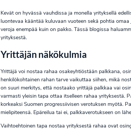
Kevät on hyvässä vauhdissa ja monella yrityksellä edell
luontevaa kääntää kuluvaan vuoteen sekä pohtia omaa j
veroja enempää kuin on pakko. Tässä blogissa haluamme
yrityksestä.
Yrittäjän näkökulmia
Yrittäjä voi nostaa rahaa osakeyhtiöstään palkkana, osi
henkilökohtainen rahan tarve vaikuttaa siihen, mikä no
on suuri merkitys, että nostaako yrittäjä palkkaa vai os
varmasti yleisin tapa ottaa itselleen rahaa yrityksestä. 
korkeaksi Suomen progressiivisen verotuksen myötä. Pa
mielipiteensä. Epäreilua tai ei, palkkaverotukseen on lä
Vaihtoehtoinen tapa nostaa yrityksestä rahaa ovat osin