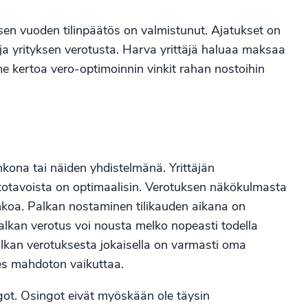
isen vuoden tilinpäätös on valmistunut. Ajatukset on
a yrityksen verotusta. Harva yrittäjä haluaa maksaa
 kertoa vero-optimoinnin vinkit rahan nostoihin
nkona tai näiden yhdistelmänä. Yrittäjän
stotavoista on optimaalisin. Verotuksen näkökulmasta
inkoa. Palkan nostaminen tilikauden aikana on
Palkan verotus voi nousta melko nopeasti todella
lkan verotuksesta jokaisella on varmasti oma
hes mahdoton vaikuttaa.
got. Osingot eivät myöskään ole täysin