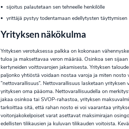
sijoitus palautetaan sen tehneelle henkilölle
yrittäjä pystyy todentamaan edellytysten täyttymisen
Yrityksen näkökulma
Yrityksen verotuksessa palkka on kokonaan vähennyskelp
tuloa ja maksettavaa veron määrää. Osinkoa sen sijaan e
kertyneiden voittovarojen jakamisesta. Yrityksen taloudell
paljonko yhtiöstä voidaan nostaa varoja ja miten nosto v
”nettovarallisuus”. Nettovarallisuus lasketaan yrityksen 
yrityksen oma pääoma. Nettovarallisuudella on merkityst
jakaa osinkoa tai SVOP-rahastoa, yrityksen maksuvalmiude
tarkoittaa sitä, että rahan nosto ei voi vaarantaa yrity
voitonjakokelpoiset varat asettavat maksimirajan osingo
edellisten tilikausien ja kuluvan tilikauden voitoista. Kevä