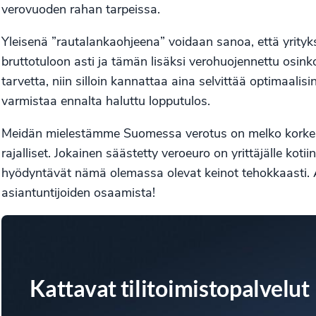
verovuoden rahan tarpeissa.
Yleisenä ”rautalankaohjeena” voidaan sanoa, että yrity
bruttotuloon asti ja tämän lisäksi verohuojennettu osink
tarvetta, niin silloin kannattaa aina selvittää optimaali
varmistaa ennalta haluttu lopputulos.
Meidän mielestämme Suomessa verotus on melko korkea 
rajalliset. Jokainen säästetty veroeuro on yrittäjälle kotii
hyödyntävät nämä olemassa olevat keinot tehokkaasti. Ap
asiantuntijoiden osaamista!
Kattavat tilitoimistopalvelut