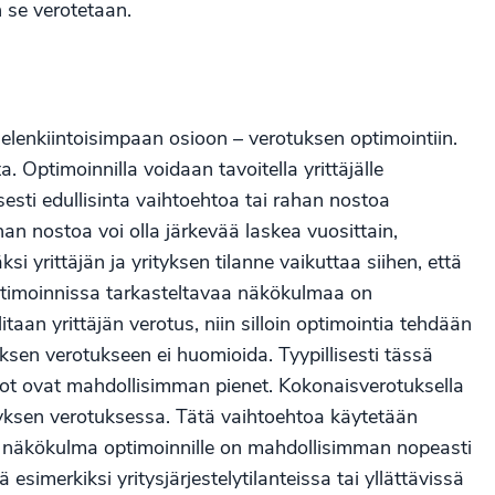
n se verotetaan.
elenkiintoisimpaan osioon – verotuksen optimointiin.
 Optimoinnilla voidaan tavoitella yrittäjälle
esti edullisinta vaihtoehtoa tai rahan nostoa
an nostoa voi olla järkevää laskea vuosittain,
 yrittäjän ja yrityksen tilanne vaikuttaa siihen, että
ptimoinnissa tarkasteltavaa näkökulmaa on
taan yrittäjän verotus, niin silloin optimointia tehdään
yksen verotukseen ei huomioida. Tyypillisesti tässä
erot ovat mahdollisimman pienet. Kokonaisverotuksella
ityksen verotuksessa. Tätä vaihtoehtoa käytetään
 näkökulma optimoinnille on mahdollisimman nopeasti
simerkiksi yritysjärjestelytilanteissa tai yllättävissä