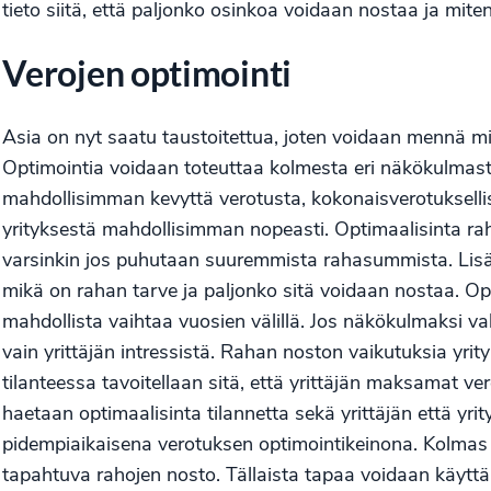
tieto siitä, että paljonko osinkoa voidaan nostaa ja mite
Verojen optimointi
Asia on nyt saatu taustoitettua, joten voidaan mennä mi
Optimointia voidaan toteuttaa kolmesta eri näkökulmasta.
mahdollisimman kevyttä verotusta, kokonaisverotuksellis
yrityksestä mahdollisimman nopeasti. Optimaalisinta rah
varsinkin jos puhutaan suuremmista rahasummista. Lisäksi
mikä on rahan tarve ja paljonko sitä voidaan nostaa. O
mahdollista vaihtaa vuosien välillä. Jos näkökulmaksi vali
vain yrittäjän intressistä. Rahan noston vaikutuksia yrit
tilanteessa tavoitellaan sitä, että yrittäjän maksamat v
haetaan optimaalisinta tilannetta sekä yrittäjän että yr
pidempiaikaisena verotuksen optimointikeinona. Kolmas
tapahtuva rahojen nosto. Tällaista tapaa voidaan käyttää e