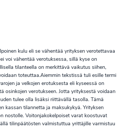
oinen kulu eli se vähentää yrityksen verotettavaa
i voi vähentää verotuksessa, sillä kyse on
isella tilanteella on merkittävä vaikutus siihen,
oidaan toteuttaa.Aiemmin tekstissä tuli esille termi
varojen ja velkojen erotuksesta eli kyseessä on
ä osinkojen verotukseen. Jotta yrityksestä voidaan
n tulee olla lisäksi riittävällä tasolla. Tämä
ksen kassan tilannetta ja maksukykyä. Yrityksen
n nostolle. Voitonjakokelpoiset varat koostuvat
ällä tilinpäätösten valmistuttua yrittäjille varmistuu