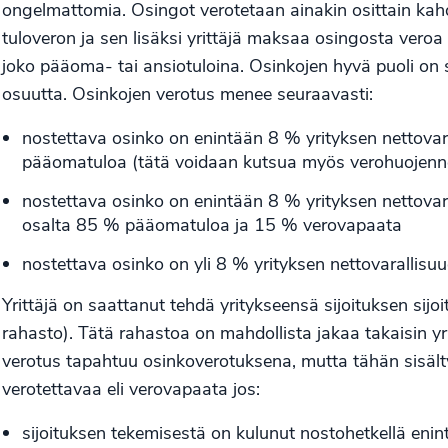
ongelmattomia. Osingot verotetaan ainakin osittain kah
tuloveron ja sen lisäksi yrittäjä maksaa osingosta ver
joko pääoma- tai ansiotuloina. Osinkojen hyvä puoli on s
osuutta. Osinkojen verotus menee seuraavasti:
nostettava osinko on enintään 8 % yrityksen nettova
pääomatuloa (tätä voidaan kutsua myös verohuojenne
nostettava osinko on enintään 8 % yrityksen nettovara
osalta 85 % pääomatuloa ja 15 % verovapaata
nostettava osinko on yli 8 % yrityksen nettovarallis
Yrittäjä on saattanut tehdä yritykseensä sijoituksen 
rahasto). Tätä rahastoa on mahdollista jakaa takaisin y
verotus tapahtuu osinkoverotuksena, mutta tähän sisälty
verotettavaa eli verovapaata jos:
sijoituksen tekemisestä on kulunut nostohetkellä eni