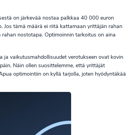
ksestä on järkevää nostaa palkkaa 40 000 euron
o. Jos tämä määrä ei riitä kattamaan yrittäjän rahan
sin rahan nostotapa. Optimoinnin tarkoitus on aina
ja vaikutusmahdollisuudet verotukseen ovat kovin
npäin. Näin ollen suosittelemme, että yrittäjät
ua optimointiin on kyllä tarjolla, joten hyödyntäkää