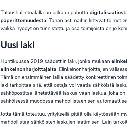
Taloushallintoalalla on pitkään puhuttu
digitalisaatios
paperittomuudesta
. Tähän asti näihin liittyvät toimet eivä
vaikka hyödyt on tunnistettu ja osa toimijoista on jo keh
Uusi laki
Huhtikuussa 2019 säädettiin laki, jonka mukaan
elinke
elinkeinonharjoittajalta
. Elinkeinonharjoittajien välise
Tämä on ensimmäinen lailla säädetty konkreettinen toim
laki tarkoittaa sitä, että ostaja voi vaatia sähköistä lask
sähköpostitse lähetettävää laskua vaan laskua, joka on l
sähköisessä muodossa mahdollistaen sen automaattisen
Jotta tämä toteutuu, yrityksellä pitää olla käytössään
my
mahdollistaa sähköisten laskujen laatimisen. Lain tarkoi