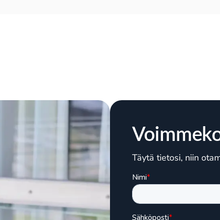
Voimmeko
Täytä tietosi, niin ot