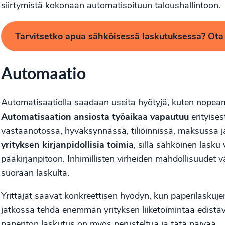
siirtymistä kokonaan automatisoituun taloushallintoon.
Tarvitsetko apua sähköisessä laskutuksessa? Ota
Automaatio
Automatisaatiolla saadaan useita hyötyjä, kuten nopea
Automatisaation ansiosta työaikaa vapautuu
erityise
vastaanotossa, hyväksynnässä, tiliöinnissä, maksussa j
yrityksen kirjanpidollisia toimia
, sillä sähköinen lask
pääkirjanpitoon. Inhimillisten virheiden mahdollisuudet 
suoraan laskulta.
Yrittäjät saavat konkreettisen hyödyn, kun paperilaskuje
jatkossa tehdä enemmän yrityksen liiketoimintaa edistä
paperiton laskutus on myös perusteltua ja tätä päivää.