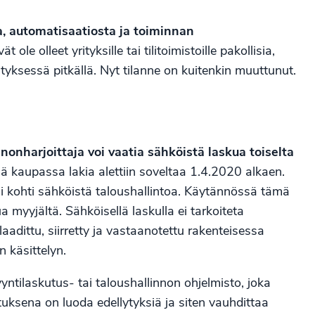
ta, automatisaatiosta ja toiminnan
t ole olleet yrityksille tai tilitoimistoille pakollisia,
ityksessä pitkällä. Nyt tilanne on kuitenkin muuttunut.
inonharjoittaja voi vaatia sähköistä laskua toiselta
ssä kaupassa lakia alettiin soveltaa 1.4.2020 alkaen.
i kohti sähköistä taloushallintoa. Käytännössä tämä
ua myyjältä. Sähköisellä laskulla ei tarkoiteta
aadittu, siirretty ja vastaanotettu rakenteisessa
 käsittelyn.
yntilaskutus- tai taloushallinnon ohjelmisto
, joka
tuksena on luoda edellytyksiä ja siten vauhdittaa