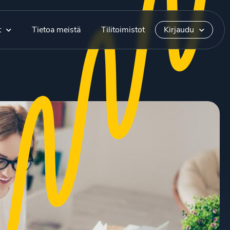
t
Tietoa meistä
Tilitoimistot
Kirjaudu