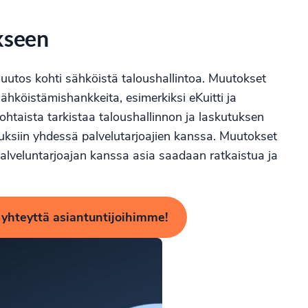
kseen
utos kohti sähköistä taloushallintoa. Muutokset
ähköistämishankkeita, esimerkiksi eKuitti ja
ankohtaista tarkistaa taloushallinnon ja laskutuksen
muksiin yhdessä palvelutarjoajien kanssa. Muutokset
 palveluntarjoajan kanssa asia saadaan ratkaistua ja
 yhteyttä asiantuntijoihimme!