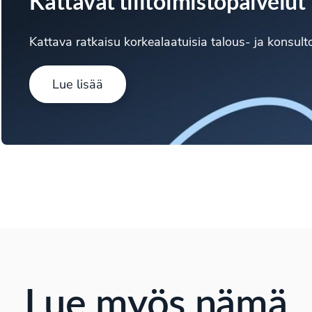
Kattavat tilitoimistopalvelut
Kattava ratkaisu korkealaatuisia talous- ja konsulto
Lue lisää
Lue myös nämä