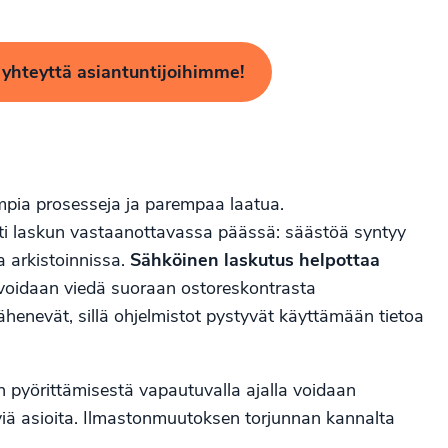
 yhteyttä asiantuntijoihimme!
mpia prosesseja ja parempaa laatua.
sti laskun vastaanottavassa päässä: säästöä syntyy
a arkistoinnissa.
Sähköinen laskutus helpottaa
u voidaan viedä suoraan ostoreskontrasta
vähenevät, sillä ohjelmistot pystyvät käyttämään tietoa
n pyörittämisestä vapautuvalla ajalla voidaan
viä asioita. Ilmastonmuutoksen torjunnan kannalta