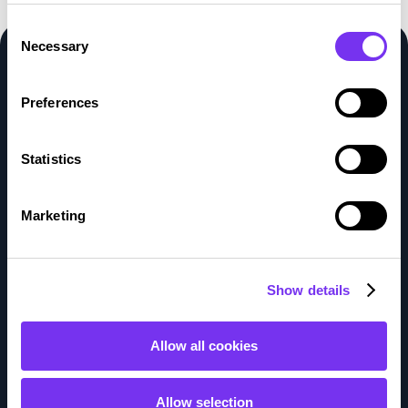
Consent
Necessary
Selection
Voimmeko auttaa?
Preferences
Täytä tietosi, niin otamme yhteyttä
Statistics
Marketing
Show details
Allow all cookies
Allow selection