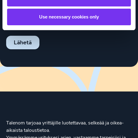
Use necessary cookies only
Talenom tarjoaa yrittäjille luotettavaa, selkeää ja oikea-
aikaista taloustietoa.
Ymmärrämme yrityksesi arjen, vastaamme tarpeisiisi ja