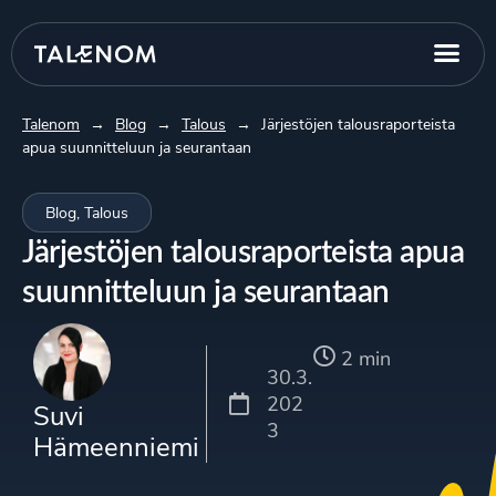
Talenom
→
Blog
→
Talous
→
Järjestöjen talousraporteista
apua suunnitteluun ja seurantaan
Blog
,
Talous
Järjestöjen talousraporteista apua
suunnitteluun ja seurantaan
2 min
30.3.
202
Suvi
3
Hämeenniemi