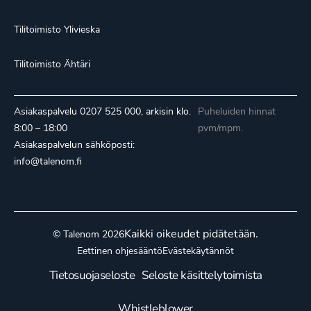
Tilitoimisto Ylivieska
Tilitoimisto Ähtäri
Asiakaspalvelu
0207 525 000
, arkisin klo.
Puheluiden hinnat
8:00 – 18:00
pvm/mpm.
Asiakaspalvelun sähköposti:
info@talenom.fi
Kaikki oikeudet pidätetään.
© Talenom 2026
Eettinen ohjesääntö
Evästekäytännöt
Tietosuojaseloste
Seloste käsittelytoimista
Whistleblower