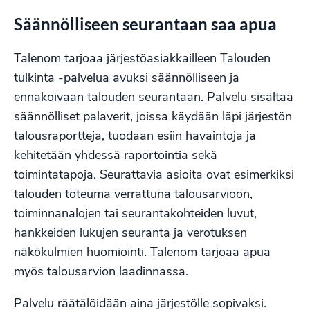
Säännölliseen seurantaan saa apua
Talenom tarjoaa
järjestöasiakkailleen
Talouden
tulkinta -palvelua avuksi säännölliseen ja
ennakoivaan talouden seurantaan. Palvelu sisältää
säännölliset palaverit, joissa käydään läpi järjestön
talousraportteja, tuodaan esiin havaintoja ja
kehitetään yhdessä raportointia sekä
toimintatapoja. Seurattavia asioita ovat esimerkiksi
talouden toteuma verrattuna talousarvioon,
toiminnanalojen tai seurantakohteiden luvut,
hankkeiden lukujen seuranta ja verotuksen
näkökulmien huomiointi. Talenom tarjoaa apua
myös talousarvion laadinnassa.
Palvelu räätälöidään aina järjestölle sopivaksi.