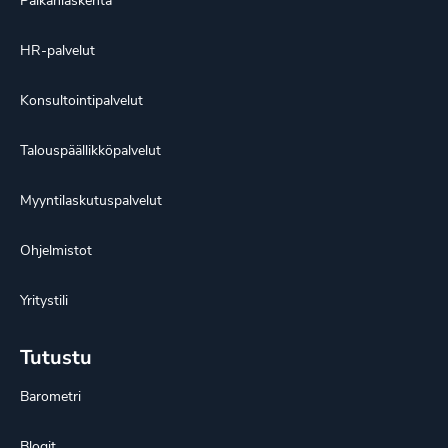
Palkanlaskenta
HR-palvelut
Konsultointipalvelut
Talouspäällikköpalvelut
Myyntilaskutuspalvelut
Ohjelmistot
Yritystili
Tutustu
Barometri
Blogit