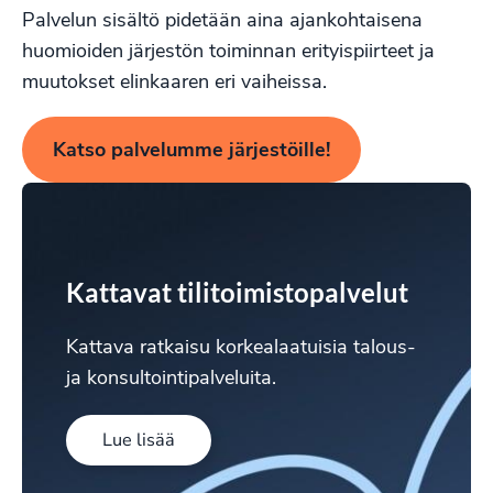
Palvelun sisältö pidetään aina ajankohtaisena
huomioiden järjestön toiminnan erityispiirteet ja
muutokset elinkaaren eri vaiheissa.
Katso palvelumme järjestöille!
Kattavat tilitoimistopalvelut
Kattava ratkaisu korkealaatuisia talous-
ja konsultointipalveluita.
Lue lisää