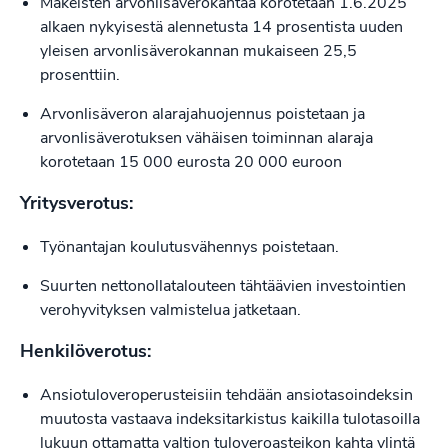
Makeisten arvonlisäverokantaa korotetaan 1.6.2025
alkaen nykyisestä alennetusta 14 prosentista uuden
yleisen arvonlisäverokannan mukaiseen 25,5
prosenttiin.
Arvonlisäveron alarajahuojennus poistetaan ja
arvonlisäverotuksen vähäisen toiminnan alaraja
korotetaan 15 000 eurosta 20 000 euroon
Yritysverotus:
Työnantajan koulutusvähennys poistetaan.
Suurten nettonollatalouteen tähtäävien investointien
verohyvityksen valmistelua jatketaan.
Henkilöverotus:
Ansiotuloveroperusteisiin tehdään ansiotasoindeksin
muutosta vastaava indeksitarkistus kaikilla tulotasoilla
lukuun ottamatta valtion tuloveroasteikon kahta ylintä