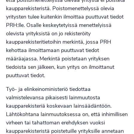
että poistomenettelyssä olevaa yritystä ei poisteta
kaupparekisteristä. Poistomenettelyssä olevia
yritysten tulee kuitenkin ilmoittaa puuttuvat tiedot
PRH:lle. Osalle keskeytetyissä menettelyissä
olevista yrityksistä on jo rekisteröity
kaupparekisteritietoihin merkintä, jossa PRH
kehottaa ilmoittamaan puuttuvat tiedot
määräajassa. Merkintä poistetaan yrityksen
tiedoista sen jälkeen, kun yritys on ilmoittanut
puuttuvat tiedot.
Työ- ja elinkeinoministeriö tiedottaa
valmistelevansa pikaisesti lainmuutosta
kaupparekisteriä koskevaan lainsäädäntöön.
Lähtökohtana lainmuutoksessa on, että inhimillisen
virheen tai tahattoman erehdyksen vuoksi
kaupparekisteristä poistetuille yrityksille annetaan