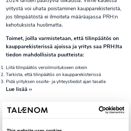
2024 lähtien päättyviä tilikausia. Viime kädessä
yritystä voi uhata poistaminen kaupparekisteristä,
jos tilinpäätöstä ei ilmoiteta määräajassa PRH:n
kehotuksista huolimatta.
Toimet, joilla varmistetaan, että tilinpäätös on
kaupparekisterissä ajoissa ja yritys saa PRH:lta
tiedon mahdollisista puutteista:
Liitä tilinpäätös veroilmoitukseen oikein
Tarkista, että tilinpäätös on kaupparekisterissä
Pidä yrityksen osoite- ja yhteystiedot ajan tasalla
Lue lisää ››
Hallituksen esitys paikallisen
sopimisen edistämiseksi eduskuntaan
Uudistuksen myötä paikallinen sopiminen olisi
This website uses cookies