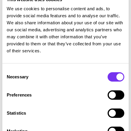
mahdollista riippumatta siitä, kuuluuko yritys
We use cookies to personalise content and ads, to
työnantajaliittoon tai millainen työntekijöiden
provide social media features and to analyse our traffic.
edustus yrityksessä on.
We also share information about your use of our site with
our social media, advertising and analytics partners who
Paikallisen sopimisen lisääminen on yksi
may combine it with other information that you’ve
hallituksen uudistuksista, joilla kehitetään Suomen
provided to them or that they’ve collected from your use
työmarkkinoita joustavampaan suuntaan. Hallitus
of their services.
esittää, että muutokset tulisivat pääosin voimaan
1.1.2025.
Consent
Necessary
Selection
Lue lisää ››
Preferences
Statistics
Kattavat tilitoimistopalvelut