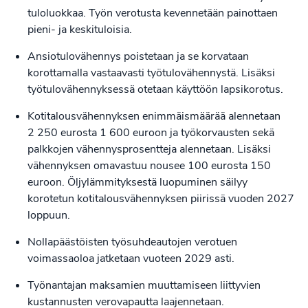
tuloluokkaa. Työn verotusta kevennetään painottaen
pieni- ja keskituloisia.
Ansiotulovähennys poistetaan ja se korvataan
korottamalla vastaavasti työtulovähennystä. Lisäksi
työtulovähennyksessä otetaan käyttöön lapsikorotus.
Kotitalousvähennyksen enimmäismäärää alennetaan
2 250 eurosta 1 600 euroon ja työkorvausten sekä
palkkojen vähennysprosentteja alennetaan. Lisäksi
vähennyksen omavastuu nousee 100 eurosta 150
euroon. Öljylämmityksestä luopuminen säilyy
korotetun kotitalousvähennyksen piirissä vuoden 2027
loppuun.
Nollapäästöisten työsuhdeautojen verotuen
voimassaoloa jatketaan vuoteen 2029 asti.
Työnantajan maksamien muuttamiseen liittyvien
kustannusten verovapautta laajennetaan.