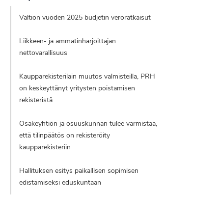
Valtion vuoden 2025 budjetin veroratkaisut
Liikkeen- ja ammatinharjoittajan
nettovarallisuus
Kaupparekisterilain muutos valmisteilla, PRH
on keskeyttänyt yritysten poistamisen
rekisteristä
Osakeyhtiön ja osuuskunnan tulee varmistaa,
että tilinpäätös on rekisteröity
kaupparekisteriin
Hallituksen esitys paikallisen sopimisen
edistämiseksi eduskuntaan