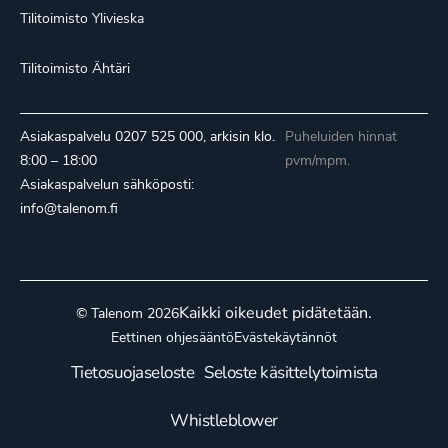
Tilitoimisto Ylivieska
Tilitoimisto Ähtäri
Asiakaspalvelu
0207 525 000
, arkisin klo.
Puheluiden hinnat
8:00 – 18:00
pvm/mpm.
Asiakaspalvelun sähköposti:
info@talenom.fi
Kaikki oikeudet pidätetään.
© Talenom 2026
Eettinen ohjesääntö
Evästekäytännöt
Tietosuojaseloste
Seloste käsittelytoimista
Whistleblower