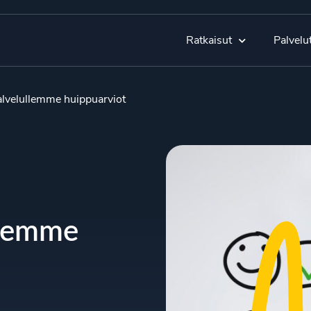
Ratkaisut
Palvelu
alvelullemme huippuarviot
llemme