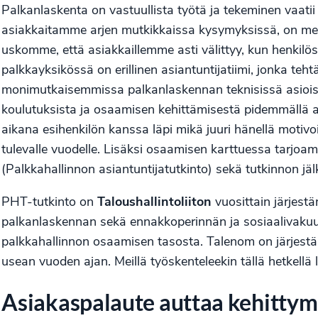
Palkanlaskenta on vastuullista työtä ja tekeminen vaa
asiakkaitamme arjen mutkikkaissa kysymyksissä, on mei
uskomme, että asiakkaillemme asti välittyy, kun henkilö
palkkayksikössä on erillinen asiantuntijatiimi, jonka te
monimutkaisemmissa palkanlaskennan teknisissä asioiss
koulutuksista ja osaamisen kehittämisestä pidemmällä ai
aikana esihenkilön kanssa läpi mikä juuri hänellä motiv
tulevalle vuodelle. Lisäksi osaamisen karttuessa tarjo
(Palkkahallinnon asiantuntijatutkinto) sekä tutkinnon jä
PHT-tutkinto on
Taloushallintoliiton
vuosittain järjestä
palkanlaskennan sekä ennakkoperinnän ja sosiaalivaku
palkkahallinnon osaamisen tasosta. Talenom on järjestä
usean vuoden ajan. Meillä työskenteleekin tällä hetkellä
Asiakaspalaute auttaa kehittym