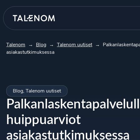
Talenom
→
Blog
→
Talenom uutiset
→
Palkanlaskentap
asiakastutkimuksessa
Blog
,
Talenom uutiset
Palkanlaskentapalvelu
huippuarviot
asiakastutkimuksessa