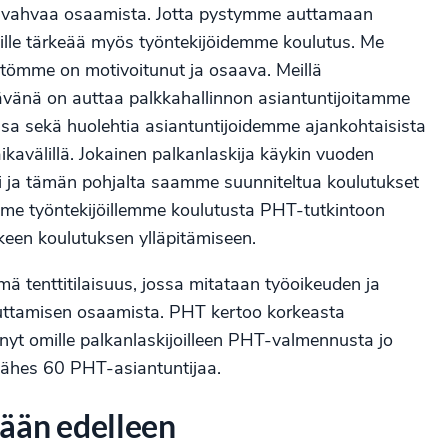
tii vahvaa osaamista. Jotta pystymme auttamaan
lle tärkeää myös työntekijöidemme koulutus. Me
stömme on motivoitunut ja osaava. Meillä
htävänä on auttaa palkkahallinnon asiantuntijoitamme
a sekä huolehtia asiantuntijoidemme ajankohtaisista
kavälillä. Jokainen palkanlaskija käykin vuoden
oi ja tämän pohjalta saamme suunniteltua koulutukset
amme työntekijöillemme koulutusta PHT-tutkintoon
lkeen koulutuksen ylläpitämiseen.
mä tenttitilaisuus, jossa mitataan työoikeuden ja
uttamisen osaamista. PHT kertoo korkeasta
nyt omille palkanlaskijoilleen PHT-valmennusta jo
 lähes 60 PHT-asiantuntijaa.
ään edelleen