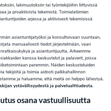
siin, lakimuutoksiin tai työntekijöihin liittyvissä
 ja proaktiivista tekemistä. Toimialatiimien
ntuntijoiden arjessa ja aktiivisesti tekemisissä
män asiantuntijatyöksi ja konsultoivaan suuntaan,
 kirjata manuaalisesti tiedot järjestelmään, vaan
nratkaisukykyä ja asiantuntijuutta. Arkeemme
iakkaiden kanssa keskustelut ja palaverit, joissa
iiketoimintaan paremmin. Näiden keskusteluiden
tekijöitä ja toimia aidosti palkkahallinnon
tamme ja haluamme, että meitä on helppo lähestyä.
ijan ystävällisyydestä ja palvelualttiudesta
.
utus osana vastuullisuutta