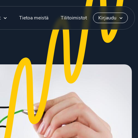
t
Tietoa meistä
Tilitoimistot
Kirjaudu