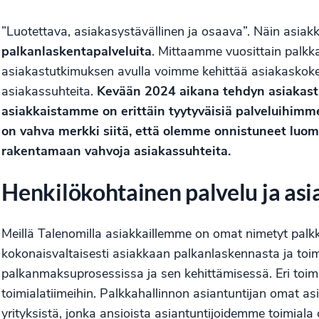
”Luotettava, asiakasystävällinen ja osaava”. Näin asi
palkanlaskentapalveluita
. Mittaamme vuosittain palk
asiakastutkimuksen avulla voimme kehittää asiakaskok
asiakassuhteita.
Kevään 2024 aikana tehdyn asiakas
asiakkaistamme on erittäin tyytyväisiä palveluihimme
on vahva merkki siitä, että olemme onnistuneet luo
rakentamaan vahvoja asiakassuhteita.
Henkilökohtainen palvelu ja as
Meillä Talenomilla asiakkaillemme on omat nimetyt palkka
kokonaisvaltaisesti asiakkaan palkanlaskennasta ja t
palkanmaksuprosessissa ja sen kehittämisessä. Eri toimia
toimialatiimeihin. Palkkahallinnon asiantuntijan omat 
yrityksistä, jonka ansioista asiantuntijoidemme toimi