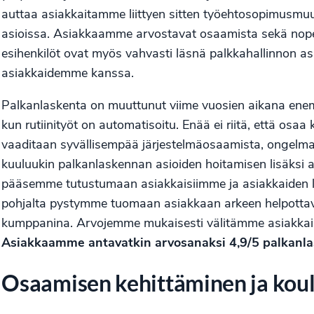
auttaa asiakkaitamme liittyen sitten työehtosopimusmuutok
asioissa. Asiakkaamme arvostavat osaamista sekä nopeaa
esihenkilöt ovat myös vahvasti läsnä palkkahallinnon asia
asiakkaidemme kanssa.
Palkanlaskenta on muuttunut viime vuosien aikana enem
kun rutiinityöt on automatisoitu. Enää ei riitä, että osaa
vaaditaan syvällisempää järjestelmäosaamista, ongelma
kuuluukin palkanlaskennan asioiden hoitamisen lisäksi as
pääsemme tutustumaan asiakkaisiimme ja asiakkaiden l
pohjalta pystymme tuomaan asiakkaan arkeen helpottavia 
kumppanina. Arvojemme mukaisesti välitämme asiakkais
Asiakkaamme antavatkin arvosanaksi 4,9/5 palkanlask
Osaamisen kehittäminen ja koul