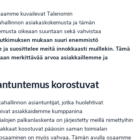
akkaamme kuvailevat Talenomin
kahallinnon asiakaskokemusta ja tämän
emusta oikeaan suuntaan sekä vahvistaa
tutkimuksen mukaan suuri enemmistö
 ja suosittelee meitä innokkaasti muillekin. Tämä
maan merkittävää arvoa asiakkaillemme ja
iantuntemus korostuvat
hallinnon asiantuntijat, jotka huolehtivat
oimivat asiakkaidemme kumppanina
lojen palkanlaskenta on järjestetty meillä nimettyihin
asiakkaat koostuvat pääosin saman toimialan
ala osaaminen on myös vahvaa. Tämän avulla osaamme