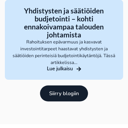
Yhdistysten ja säätiöiden
budjetointi – kohti
ennakoivampaa talouden
johtamista
Rahoituksen epävarmuus ja kasvavat
investointitarpeet haastavat yhdistysten ja
säätiöiden perinteisiä budjetointikäytäntöjä. Tässä
artikkelissa...
Lue julkaisu
Siirry blogiin