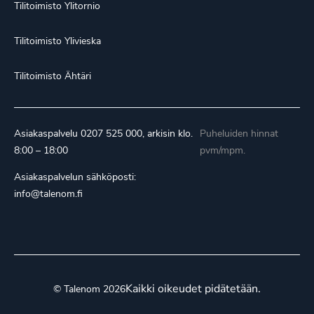
Tilitoimisto Ylitornio
Tilitoimisto Ylivieska
Tilitoimisto Ähtäri
Asiakaspalvelu
0207 525 000
, arkisin klo.
Puheluiden hinnat
8:00 – 18:00
pvm/mpm.
Asiakaspalvelun sähköposti:
info@talenom.fi
Kaikki oikeudet pidätetään.
© Talenom 2026