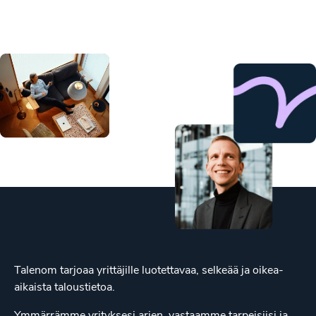
Talenom tarjoaa yrittäjille luotettavaa, selkeää ja oikea-
aikaista taloustietoa.
Ymmärrämme yrityksesi arjen, vastaamme tarpeisiisi ja