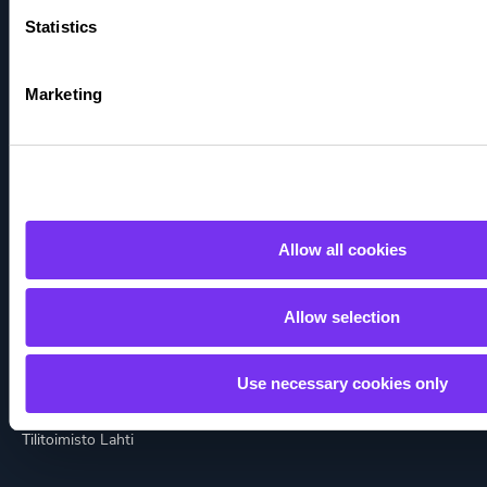
Tilitoimisto Ivalo
Statistics
Tilitoimisto Joensuu
Marketing
Tilitoimisto Jyväskylä
Tilitoimisto Kajaani
Tilitoimisto Kalajoki
Allow all cookies
Tilitoimisto Kemi-Tornio
Allow selection
Tilitoimisto Kuopio
Tilitoimisto Kuusamo
Use necessary cookies only
Tilitoimisto Lahti