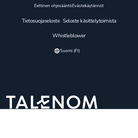
Eettinen ohjesääntö
Evästekäytännöt
Tietosuojaseloste
Seloste käsittelytoimista
Whistleblower
Suomi (FI)