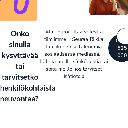
Älä epäröi ottaa yhteyttä
Onko
tiimiimme. Seuraa Riikka
020
sinulla
Luukkonen ja Talenomia
525
kysyttävää
sosiaalisessa mediassa.
000
Lähetä meille sähköpostia tai
tai
soita meille, jos tarvitset
tarvitsetko
lisätietoja.
henkilökohtaista
neuvontaa? ​