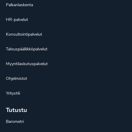
Palkanlaskenta
HR-palvelut
Konsultointipalvelut
Talouspäällikköpalvelut
Myyntilaskutuspalvelut
Ohjelmistot
Yritystili
Tutustu
Barometri