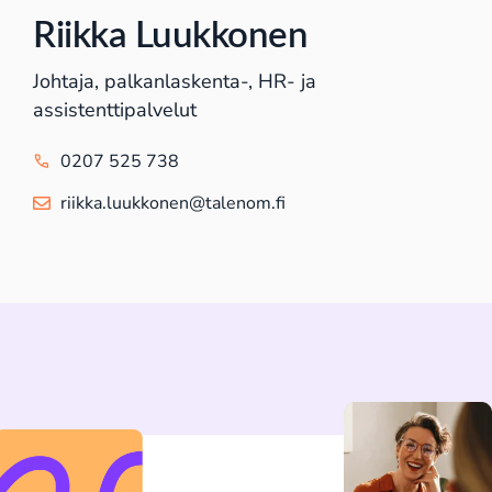
Riikka Luukkonen
Johtaja, palkanlaskenta-, HR- ja
assistenttipalvelut
0207 525 738
riikka.luukkonen@talenom.fi