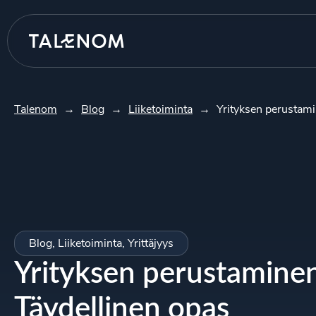
Talenom
→
Blog
→
Liiketoiminta
→
Yrityksen perustami
Blog
,
Liiketoiminta
,
Yrittäjyys
Yrityksen perustamine
Täydellinen opas