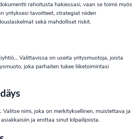
dokumentti rahoitusta hakiessasi, vaan se toimii myös
 yrityksesi tavoitteet, strategiat niiden
ouslaskelmat sekä mahdolliset riskit.
iyhtiö… Valittavissa on useita yritysmuotoja, joista
tysmuoto, joka parhaiten tukee liiketoimintasi
ndäys
 Valitse nimi, joka on merkityksellinen, muistettava ja
iakkaisiin ja erottaa sinut kilpailijoista.
s