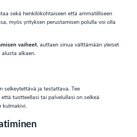
htaa sekä henkilökohtaiseen että ammatilliseen
sa, myös yrityksen perustamisen polulla voi olla
amisen vaiheet
, auttaen sinua välttämään yleiset
 alusta alkaen.
on selkeytettävä ja testattava. Tee
tä tuotteellasi tai palvelullasi on selkeä
 kulmakivi.
aatiminen