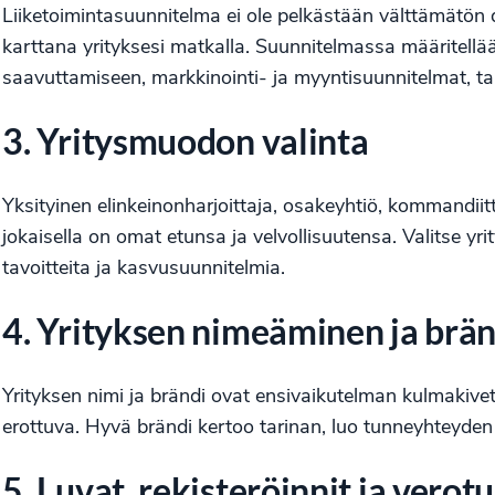
Liiketoimintasuunnitelma ei ole pelkästään välttämätön 
karttana yrityksesi matkalla. Suunnitelmassa määritellään
saavuttamiseen, markkinointi- ja myyntisuunnitelmat, tal
3. Yritysmuodon valinta
Yksityinen elinkeinonharjoittaja, osakeyhtiö, kommandiitt
jokaisella on omat etunsa ja velvollisuutensa. Valitse yri
tavoitteita ja kasvusuunnitelmia.
4. Yrityksen nimeäminen ja brä
Yrityksen nimi ja brändi ovat ensivaikutelman kulmakivet.
erottuva. Hyvä brändi kertoo tarinan, luo tunneyhteyden as
5. Luvat, rekisteröinnit ja verotu