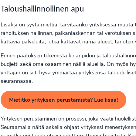
Taloushallinnollinen apu
Lisäksi on syytä miettiä, tarvitaanko yrityksessä muuta t
rahoituksen hallinnan, palkanlaskennan tai verotuksen su
kattavia palveluita, jotka kattavat nämä alueet, tarjoten 
Ennen päätöksen tekemistä kirjanpidon ja taloushallinno
budjetti sekä oma osaaminen näillä alueilla. On myös hyvä
yrittäjän on silti hyvä ymmärtää yrityksensä taloudellis
seurannassa.
Mietitkö yrityksen perustamista? Lue lisää!
Yrityksen perustaminen on prosessi, joka vaatii huolellis
Seuraamalla näitä askelia ohjaat yrityksesi menestyksen t
ja matka voi tuoda eteesi odottamattomia haasteita. Kui