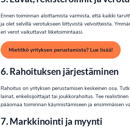
Ennen toiminnan aloittamista varmista, että kaikki tarvit
ja olet selvillä verotukseen liittyvistä velvoitteista. Ymm
eri verot vaikuttavat liiketoimintaasi.
Mietitkö yrityksen perustamista? Lue lisää!
6. Rahoituksen järjestäminen
Rahoitus on yrityksen perustamisen keskeinen osa. Tutki 
lainat, enkelisijoittajat tai joukkorahoitus. Tee realistinen 
pääomaa toiminnan käynnistämiseen ja ensimmäisen vai
7. Markkinointi ja myynti