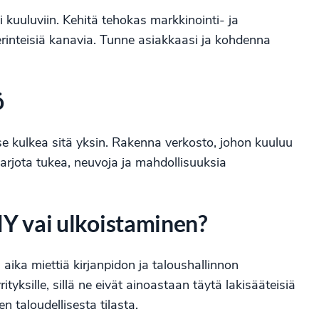
 kuuluviin. Kehitä tehokas markkinointi- ja
erinteisiä kanavia. Tunne asiakkaasi ja kohdenna
ö
tse kulkea sitä yksin. Rakenna verkosto, johon kuuluu
 tarjota tukea, neuvoja ja mahdollisuuksia
DIY vai ulkoistaminen?
aika miettiä kirjanpidon ja taloushallinnon
ityksille, sillä ne eivät ainoastaan täytä lakisääteisiä
n taloudellisesta tilasta.