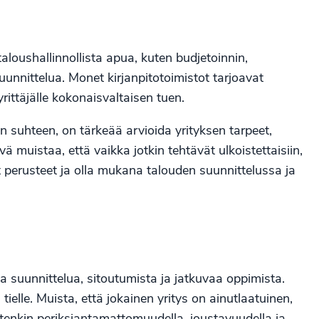
aloushallinnollista apua, kuten budjetoinnin,
unnittelua. Monet kirjanpitotoimistot tarjoavat
yrittäjälle kokonaisvaltaisen tuen.
n suhteen, on tärkeää arvioida yrityksen tarpeet,
 muistaa, että vaikka jotkin tehtävät ulkoistettaisiin,
et perusteet ja olla mukana talouden suunnittelussa ja
ta suunnittelua, sitoutumista ja jatkuvaa oppimista.
ielle. Muista, että jokainen yritys on ainutlaatuinen,
tenkin periksiantamattomuudella, joustavuudella ja