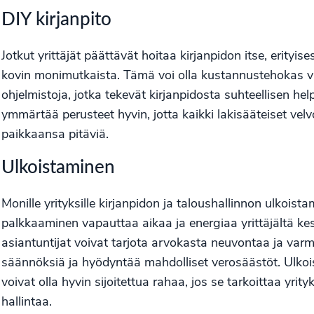
DIY kirjanpito
Jotkut yrittäjät päättävät hoitaa kirjanpidon itse, erityis
kovin monimutkaista. Tämä voi olla kustannustehokas v
ohjelmistoja, jotka tekevät kirjanpidosta suhteellisen he
ymmärtää perusteet hyvin, jotta kaikki lakisääteiset velvoi
paikkaansa pitäviä.
Ulkoistaminen
Monille yrityksille kirjanpidon ja taloushallinnon ulkois
palkkaaminen vapauttaa aikaa ja energiaa yrittäjältä kesk
asiantuntijat voivat tarjota arvokasta neuvontaa ja varm
säännöksiä ja hyödyntää mahdolliset verosäästöt. Ulko
voivat olla hyvin sijoitettua rahaa, jos se tarkoittaa yr
hallintaa.