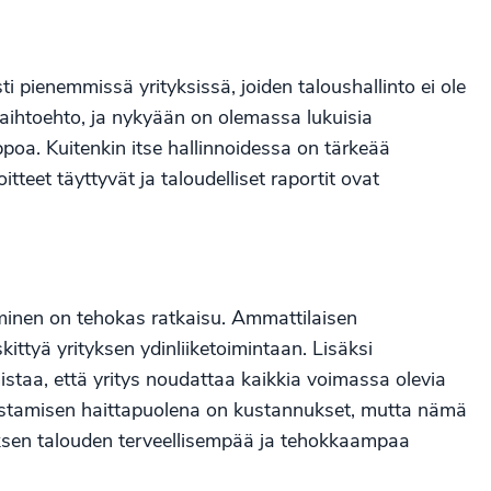
esti pienemmissä yrityksissä, joiden taloushallinto ei ole
aihtoehto, ja nykyään on olemassa lukuisia
lppoa. Kuitenkin itse hallinnoidessa on tärkeää
tteet täyttyvät ja taloudelliset raportit ovat
taminen on tehokas ratkaisu. Ammattilaisen
ittyä yrityksen ydinliiketoimintaan. Lisäksi
istaa, että yritys noudattaa kaikkia voimassa olevia
istamisen haittapuolena on kustannukset, mutta nämä
ityksen talouden terveellisempää ja tehokkaampaa