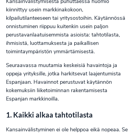
Kansainvälistymisestä puhuttaessa huomio
kiinnittyy usein markkinakokoon,
kilpailutilanteeseen tai yritysostoihin. Käytännössä
onnistuminen riippuu kuitenkin usein paljon
perustavanlaatuisemmista asioista: tahtotilasta,
ihmisistä, luottamuksesta ja paikallisen
toimintaympäristön ymmärtämisestä.
Seuraavassa muutamia keskeisiä havaintoja ja
oppeja yrityksille, jotka harkitsevat laajentumista
Espanjaan. Havainnot perustuvat käytännön
kokemuksiin liiketoiminnan rakentamisesta
Espanjan markkinoilla.
1. Kaikki alkaa tahtotilasta
Kansainvälistyminen ei ole helppoa eikä nopeaa. Se