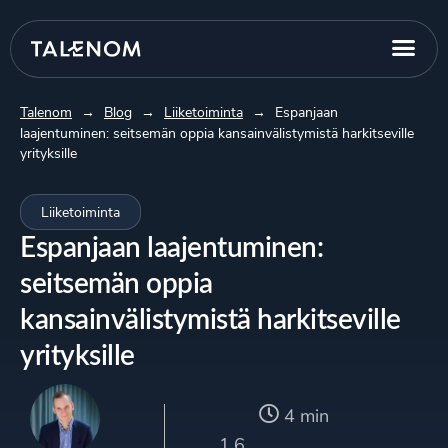
Talenom
→
Blog
→
Liiketoiminta
→
Espanjaan
laajentuminen: seitsemän oppia kansainvälistymistä harkitseville
yrityksille
Liiketoiminta
Espanjaan laajentuminen:
seitsemän oppia
kansainvälistymistä harkitseville
yrityksille
4 min
1.6.