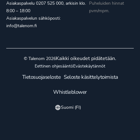
Asiakaspalvelu
0207 525 000
, arkisin klo.
Puheluiden hinnat
8:00 – 18:00
pvm/mpm.
Asiakaspalvelun sähköposti:
info@talenom.fi
Kaikki oikeudet pidätetään.
© Talenom 2026
Eettinen ohjesääntö
Evästekäytännöt
Tietosuojaseloste
Seloste käsittelytoimista
Whistleblower
Suomi (FI)