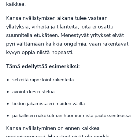
kaikkea.
Kansainvälistymisen aikana tulee vastaan
yllätyksiä, virheitä ja tilanteita, joita ei osattu
suunnitella etukäteen. Menestyvät yritykset eivät
pyri välttämään kaikkia ongelmia, vaan rakentavat
kyvyn oppia niistä nopeasti.
Tämä edellyttää esimerkiksi:
selkeitä raportointirakenteita
avointa keskustelua
tiedon jakamista eri maiden välillä
paikallisen näkökulman huomioimista päätöksenteossa
Kansainvälistyminen on ennen kaikkea
oppimisprosessi. Haasteet eivät ole merkki