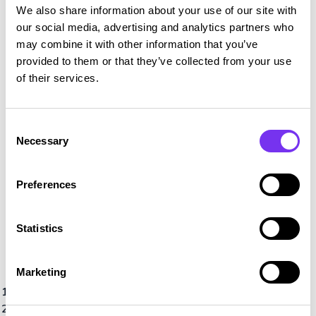
We also share information about your use of our site with
Liian lyhyellä aikavälillä tarkasteltuna
our social media, advertising and analytics partners who
kansainvälistyminen voi näyttää hitaalta.
may combine it with other information that you’ve
Pitkäjänteisesti tarkasteltuna se voi kuitenkin avata
provided to them or that they’ve collected from your use
huomattavia kasvumahdollisuuksia.
of their services.
Yhteenveto
Consent
Necessary
Selection
Espanja tarjoaa suomalaisille yrityksille
kiinnostavia mahdollisuuksia, mutta menestys ei
Preferences
synny pelkästään hyvän tuotteen tai palvelun
avulla.
Statistics
Kokemusten perusteella tärkeimmät
menestystekijät ovat:
Marketing
Selkeä omistajien ja johdon tahtotila.
Markkinan valinta omien vahvuuksien pohjalta.