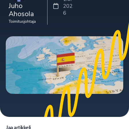
Juho
202
Ahosola
6
Toimitusjohtaja
Jaa artikkeli