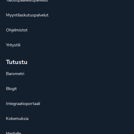
Talouspäällikköpalvelut
Myyntilaskutuspalvelut
Ohjelmistot
Yritystili
Tutustu
Barometri
Blogit
Integraatioportaali
Kokemuksia
Medialle