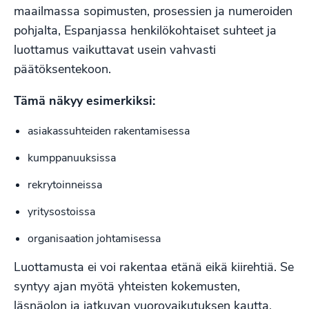
maailmassa sopimusten, prosessien ja numeroiden
pohjalta, Espanjassa henkilökohtaiset suhteet ja
luottamus vaikuttavat usein vahvasti
päätöksentekoon.
Tämä näkyy esimerkiksi:
asiakassuhteiden rakentamisessa
kumppanuuksissa
rekrytoinneissa
yritysostoissa
organisaation johtamisessa
Luottamusta ei voi rakentaa etänä eikä kiirehtiä. Se
syntyy ajan myötä yhteisten kokemusten,
läsnäolon ja jatkuvan vuorovaikutuksen kautta.